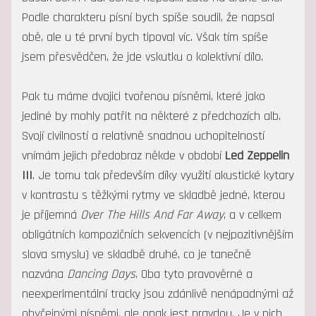
Podle charakteru písní bych spíše soudil, že napsal
obě, ale u té první bych tipoval víc. Však tím spíše
jsem přesvědčen, že jde vskutku o kolektivní dílo.
Pak tu máme dvojici tvořenou písněmi, které jako
jediné by mohly patřit na některé z předchozích alb.
Svojí civilností a relativně snadnou uchopitelností
vnímám jejich předobraz někde v období
Led Zeppelin
III
. Je tomu tak především díky využití akustické kytary
v kontrastu s těžkými rytmy ve skladbě jedné, kterou
je příjemná
Over The Hills And Far Away
, a v celkem
obligátních kompozičních sekvencích (v nejpozitivnějším
slova smyslu) ve skladbě druhé, co je tanečně
nazvána
Dancing Days
. Oba tyto pravověrné a
neexperimentální tracky jsou zdánlivě nenápadnými až
obyčejnými písněmi, ale opak jest pravdou. Je v nich