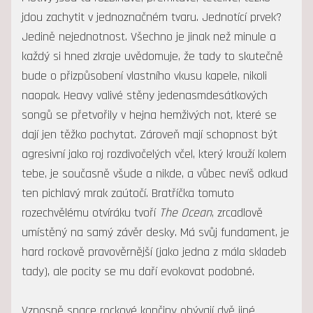
jdou zachytit v jednoznačném tvaru. Jednotící prvek?
Jedině nejednotnost. Všechno je jinak než minule a
každý si hned zkraje uvědomuje, že tady to skutečně
bude o přizpůsobení vlastního vkusu kapele, nikoli
naopak. Heavy valivé stěny jedenasmdesátkových
songů se přetvořily v hejna hemživých not, které se
dají jen těžko pochytat. Zároveň mají schopnost být
agresivní jako roj rozdivočelých včel, který krouží kolem
tebe, je současně všude a nikde, a vůbec nevíš odkud
ten pichlavý mrak zaútočí. Bratříčka tomuto
rozechvělému otvíráku tvoří
The Ocean
, zrcadlově
umístěný na samý závěr desky. Má svůj fundament, je
hard rockově pravověrnější (jako jedna z mála skladeb
tady), ale pocity se mu daří evokovat podobné.
Vznosně space rockové končiny obývají dvě jiné