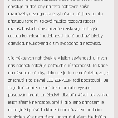
dovoluje hudbě aby na této nahrávce spíše
rozprávěla, než agresivně vyhrávala. Já jim v tomto
přístupu fandím, taková muzika rozdává radost i
rozkoš. Posluchačovu přízeň si získávají složitější
cestou komplexní hudebnosti, která pochází jakoby
odevšad, neukotvená a tím svobodná a nezávislá.
Síla některých nahrávek je v jejich sevřenosti, u jiných
nás naopak oblažuje poťouchlá různorodost. Ta klade
na uživatele nároky, dokonce je tu nemalé riziko, že jej
znechutí. I to zjevně LED ZEPPELIN rádi podstoupili. Je
to jedině dobře, neboť takto probíhá vývoj a
posouvání hranic uměleckýh disciplín. Ačkoli tak vzniklo
jejich zřejmě nejrozporuplnější dílo, jeho přínosem je
mimo jiné i právě to kladení nároků. Jsem nadmíru
spokojen, více není třeba. Doporučuji všem hledačům