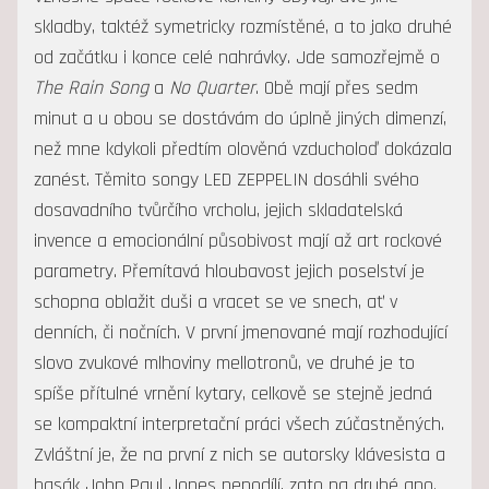
skladby, taktéž symetricky rozmístěné, a to jako druhé
od začátku i konce celé nahrávky. Jde samozřejmě o
The Rain Song
a
No Quarter
. Obě mají přes sedm
minut a u obou se dostávám do úplně jiných dimenzí,
než mne kdykoli předtím olověná vzducholoď dokázala
zanést. Těmito songy LED ZEPPELIN dosáhli svého
dosavadního tvůrčího vrcholu, jejich skladatelská
invence a emocionální působivost mají až art rockové
parametry. Přemítavá hloubavost jejich poselství je
schopna oblažit duši a vracet se ve snech, ať v
denních, či nočních. V první jmenované mají rozhodující
slovo zvukové mlhoviny mellotronů, ve druhé je to
spíše přítulné vrnění kytary, celkově se stejně jedná
se kompaktní interpretační práci všech zúčastněných.
Zvláštní je, že na první z nich se autorsky klávesista a
basák John Paul Jones nepodílí, zato na druhé ano.