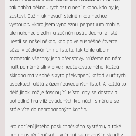
tak nabírá pěknou rychlost a není nikoho, kdo by jej
zastavil. Což nijak nevadí, stejně nikdo nechce
vystoupit. Skoro jsem vynaleznul perpetuum mobile,
ale nakonec brzdím, a začínám psát. Jedno je jisté.
Jestli se našel někdo, kdo po veleúspěšné čtverce
sázel v očekáváních na jistotu, tak tohle album
rozmetalo všechny jeho představy. Můžeme na něm
najít poměrně silný prvek neočekávatelného. Každá
skladba má v sobě skryto překvapení, každá v určitých
aspektech ulétá z území zavedených jistot. A každá to
dělá jinak, což je fascinující. Místo, aby se dostavila
pohodlná hra v již ovládaných krajinách, směřuje se
stále více do neprobádaných končin.
Pro docílení jistého posluchačského systému, a také
pro objasnění způsobu vnímání, se pokouším skladby