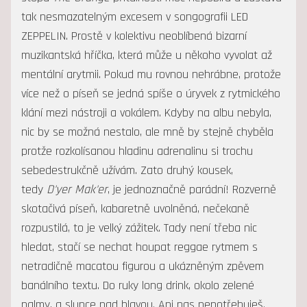
tak nesmazatelným excesem v songografii LED
ZEPPELIN. Prostě v kolektivu neoblíbená bizarní
muzikantská hříčka, která může u někoho vyvolat až
mentální arytmii. Pokud mu rovnou nehrábne, protože
více než o píseň se jedná spíše o úryvek z rytmického
klání mezi nástroji a vokálem. Kdyby na albu nebyla,
nic by se možná nestalo, ale mně by stejně chyběla
protže rozkolísanou hladinu adrenalinu si trochu
sebedestrukčně užívám. Zato druhý kousek,
tedy
D'yer Mak'er
, je jednoznačně parádní! Rozverně
skotačivá píseň, kabaretně uvolněná, nečekaně
rozpustilá, to je velký zážitek. Tady není třeba nic
hledat, stačí se nechat houpat reggae rytmem s
netradičně macatou figurou a ukázněným zpěvem
banálního textu. Do ruky long drink, okolo zelené
palmy, a slunce nad hlavou. Ani pas nepotřebuješ.