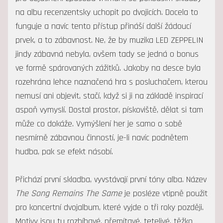
na albu recenzentsky uchopit po dvojicích. Docela to
funguje a navíc tento přístup přináší další žádoucí
prvek, a to zábavnost. Ne, že by muzika LED ZEPPELIN
jindy zábavná nebyla, ovšem tady se jedná o bonus
ve formě spárovaných zážitků. Jakoby na desce byla
rozehrána lehce naznačená hra s posluchačem, kterou
nemusí ani objevit, stačí, když si ji na základě inspirací
aspoň vymyslí. Dostal prostor, pískoviště, dělat si tam
může co dokáže. Vymýšlení her je samo o sobě
nesmírně zábavnou činností, je-li navíc podnětem
hudba, pak se efekt násobí.
Přichází první skladba, vyvstávají první tóny alba. Název
The Song Remains The Same
je posléze vtipně použit
pro koncertní dvojalbum, které vyjde o tři roky později.
Motivy jsou tu rozbíhavé, přemítavé, tetelivé, těžko