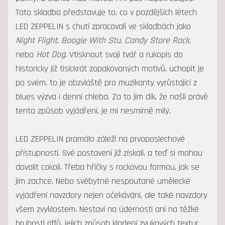
Tato skladba představuje to, co v pozdějších létech
LED ZEPPELIN s chutí zpracovali ve skladbách jako
Night Flight
,
Boogie With Stu
,
Candy Store Rock
,
nebo
Hot Dog
. Vtisknout svoji tvář a rukopis do
historicky již tisíckrát zopakovaných motivů, uchopit je
po svém, to je obzvláště pro muzikanty vyrůstající z
blues výzva i denní chleba. Za to jim dík, že našli právě
tento způsob vyjádření, je mi nesmírně milý.
LED ZEPPELIN pramálo záleží na prvoposlechové
přístupnosti. Své postavení již získali, a teď si mohou
dovolit cokoli. Třeba hříčky s rockovou formou, jak se
jim zachce. Nebo svébytné nespoutané umělecké
vyjádření navzdory nejen očekávání, ale také navzdory
všem zvyklostem. Nestaví na údernosti ani na těžké
hrubosti riffů, jejich způsob kladení zvukových textur