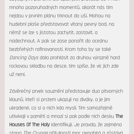
mnoho pozoruhodných momentů, akorát nás tím
nejdou v prvním plánu trknout do uší. Mohou na
hudební ploše představovat vítaný pevný bod, na
němž se lze s jistotou zachytit, zastavit, a
nadechnout. A pak se zase ponořit do oceánu
bezbřehých rafinovaností. Krom toho by se také
Dancing Days
dala prohlásit za druhou výrazně hard
rockovou skladbu na desce, tím spíše, že víc jich zde
už není.
Závěrečný prvek souznění představuje duo pitvorných
klaunů, kteří si prstem ukazují na diváky, a je jim
ukradené, co si o nich kdo myslí. Tím samozřejmě
utkvívají v paměti a mnozí si pak podle nich desku
The
Houses Of The Holy
identifikují. Je pravda, že zejména
stopa
The Crunge
přítulnosti moc nepobírá a zůstává