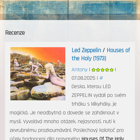
MENU
Recenze
Led Zeppelin
/
Houses of
the Holy (1973)
Antony
|
|
07.08.2025 |
#
Deska, kterou LED
ZEPPELIN vydali po svém
trháku s klikyháky, je
magická. Je neodbytná a dovede se zaháknout v
mysli. Vyvolává mnoho otázek, nejasností, nutí k
zevrubnému prozkoumávání. Poslechový kolotoč pro
účely hodnocení díla nazvaného
Houses Of The Holy