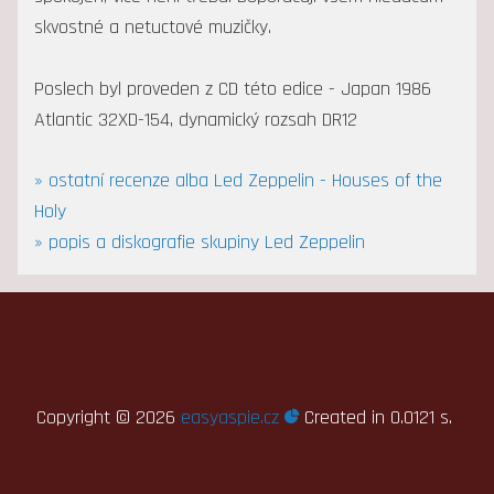
skvostné a netuctové muzičky.
Poslech byl proveden z CD této edice - Japan 1986
Atlantic 32XD-154, dynamický rozsah DR12
» ostatní recenze alba Led Zeppelin - Houses of the
Holy
» popis a diskografie skupiny Led Zeppelin
Copyright ©
2026
easyaspie.cz
Created in 0.0121 s.