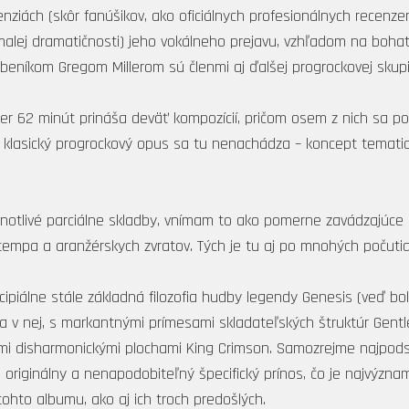
ecenziách (skôr fanúšikov, ako oficiálnych profesionálnych recen
. malej dramatičnosti) jeho vokálneho prejavu, vzhľadom na boha
eníkom Gregom Millerom sú členmi aj ďalšej progrockovej skupin
er 62 minút prináša deväť kompozícií, pričom osem z nich sa p
y klasický progrockový opus sa tu nenachádza – koncept temati
otlivé parciálne skladby, vnímam to ako pomerne zavádzajúce 
 tempa a aranžérskych zvratov. Tých je tu aj po mnohých počutia
cipiálne stále základná filozofia hudby legendy Genesis (veď bol
 v nej, s markantnými prímesami skladateľských štruktúr Gentl
nými disharmonickými plochami King Crimson. Samozrejme najpod
 originálny a nenapodobiteľný špecifický prínos, čo je najvýz
ohto albumu, ako aj ich troch predošlých.