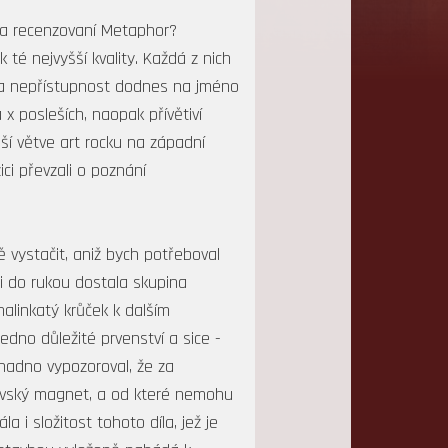
gs a recenzovaní Metaphor?
é nejvyšší kvality. Každá z nich
ost a nepřístupnost dodnes na jméno
x posleších, naopak přívětiví
jší větve art rocku na západní
ci převzali o poznání
ě vystačit, aniž bych potřeboval
mi do rukou dostala skupina
alinkatý krůček k dalším
dno důležité prvenství a sice -
snadno vypozoroval, že za
brovský magnet, a od které nemohu
 i složitost tohoto díla, jež je