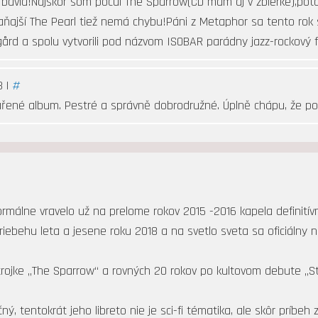
via!Najskôr som počul The Sparrow(CD mám aj v zbierke),pot
vlaňajší The Pearl tiež nemá chybu!Páni z Metaphor sa tento rok
ård a spolu vytvorili pod názvom ISOBAR parádny jazz-rockový 
3 |
#
ařené album. Pestré a správně dobrodružné. Úplně chápu, že po
rmálne vravelo už na prelome rokov 2015 -2016 kapela definitívn
priebehu leta a jesene roku 2018 a na svetlo sveta sa oficiálny 
trojke „The Sparrow“ a rovných 20 rokov po kultovom debute „St
ý, tentokrát jeho libreto nie je sci-fi tématika, ale skôr príbeh