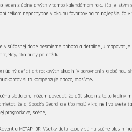
ako jeden z úplne prvých v tomto kalendárnom roku (čo je istým
í celkom nepochybne v okruhu favoritov na to najlepšie, čo v
je v súčasnej dobe nesmierne bohatá a detailne ju mapovať je
projekty, ako huby po daždi.
er) úplný deficit art rockových skupín (v porovnaní s globálnou s
muzikantov si to kompenzuje naozaj masívne.
cénu sledujem, môžem povedať, že päť skupín z tejto krajiny m
etať, že aj Spock's Beard, ale títo majú v krajine i vo svete tak
nej progrockovej scéne).
ar, Advent a METAPHOR. Všetky tieto kapely sú na scéne plus-mí