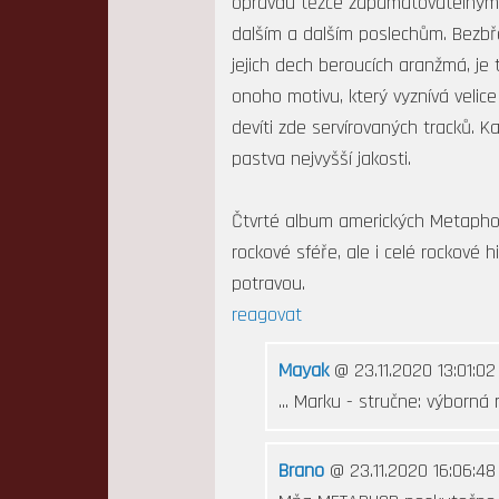
opravdu těžce zapamatovatelným o
dalším a dalším poslechům. Bezbř
jejich dech beroucích aranžmá, je 
onoho motivu, který vyznívá velic
devíti zde servírovaných tracků. 
pastva nejvyšší jakosti.
Čtvrté album amerických Metaphor 
rockové sféře, ale i celé rockové 
potravou.
reagovat
Mayak
@ 23.11.2020 13:01:02
... Marku - stručne: výborná 
Brano
@ 23.11.2020 16:06:48