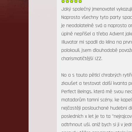
Jaký společný jmenovatel vykazují 
Naprosto všechny tyto party spada
je neodolatelně svá a naprosto ori
úplně nepřišel a třeba Advent jako
Illuvatar mi spadli do klína na pr
polokouli, jsem dlouhodobě považo
charismatičtější IZZ.
No a s touto pěticí chrabrých rytí
zkoušet a testovat další kvanta po
Perfect Beings, která mě svou neo
matadorům tamní scény, ke kapele 
nejčastěji poslouchané hudební dí
posledních x let je to ta "nejraj
odtrhnout uši, aniž bych si ji v je