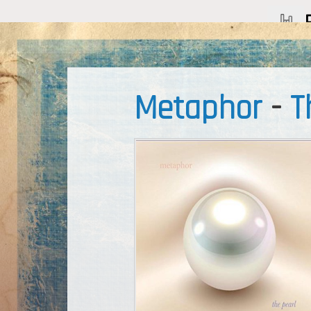
Metaphor
-
T