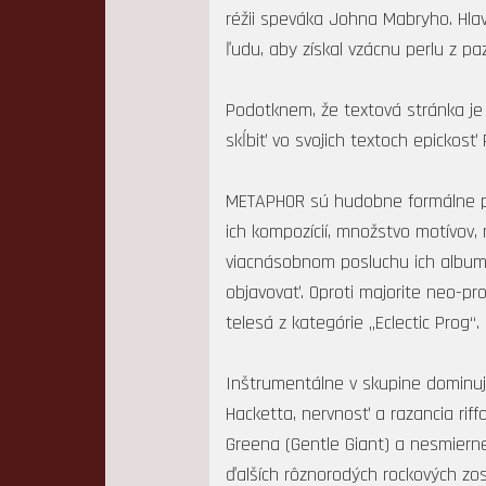
réžii speváka Johna Mabryho. Hla
ľudu, aby získal vzácnu perlu z pa
Podotknem, že textová stránka je 
skĺbiť vo svojich textoch epickosť
METAPHOR sú hudobne formálne po
ich kompozícií, množstvo motívov,
viacnásobnom posluchu ich albumo
objavovať. Oproti majorite neo-pr
telesá z kategórie „Eclectic Prog“.
Inštrumentálne v skupine dominuj
Hacketta, nervnosť a razancia rif
Greena (Gentle Giant) a nesmierne
ďalších rôznorodých rockových zos