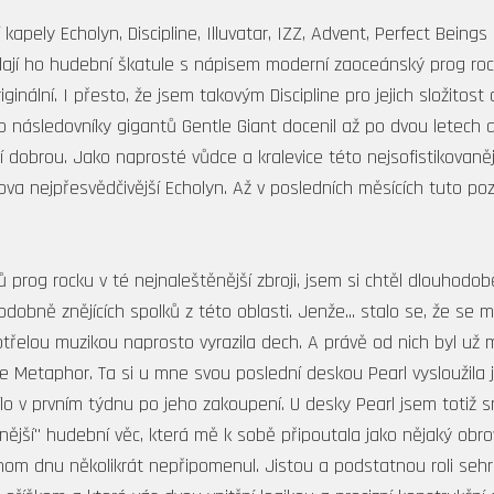
kapely Echolyn, Discipline, Illuvatar, IZZ, Advent, Perfect Bein
jí ho hudební škatule s nápisem moderní zaoceánský prog rock t
ginální. I přesto, že jsem takovým Discipline pro jejich složit
 následovníky gigantů Gentle Giant docenil až po dvou letech a 
vní dobrou. Jako naprosté vůdce a kralevice této nejsofistikovaně
va nejpřesvědčivější Echolyn. Až v posledních měsících tuto pozi
řů prog rocku v té nejnaleštěnější zbroji, jsem si chtěl dlouhodob
dobně znějících spolků z této oblasti. Jenže... stalo se, že se 
třelou muzikou naprosto vyrazila dech. A právě od nich byl už m
Metaphor. Ta si u mne svou poslední deskou Pearl vysloužila je
lo v prvním týdnu po jeho zakoupení. U desky Pearl jsem totiž 
covnější" hudební věc, která mě k sobě připoutala jako nějaký o
dnom dnu několikrát nepřipomenul. Jistou a podstatnou roli sehrála