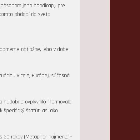
 spôsobom jeho handicap), pre
 tomto období do sveta
 pomerne obtiažne, lebo v dobe
ituáciou v celej Európe), súčasná
a hudobne ovplyvnilo i formovalo
 špecifický štatút, asi ako
nus 30 rokov (Metaphor najmenej –