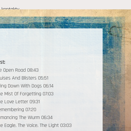
kontakty
st:
he Open Road 08:43
ruises And Blisters 05:51
ying Down With Dogs 06:14
he Mist Of Forgetting 07:03
he Love Letter 09:31
emembering 07:20
omancing The Wurm 06:34
he Eagle, The Voice, The Light 03:03