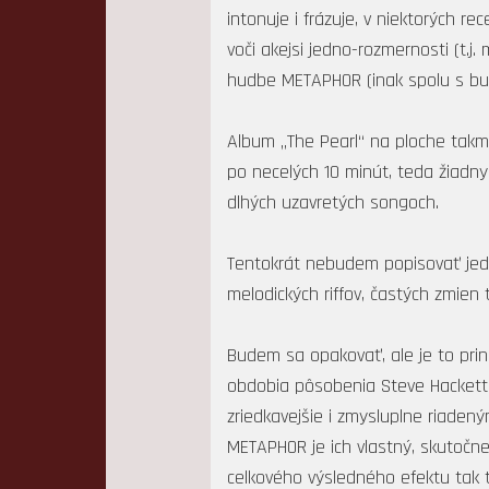
intonuje i frázuje, v niektorých r
voči akejsi jedno-rozmernosti (t.j
hudbe METAPHOR (inak spolu s bub
Album „The Pearl“ na ploche takm
po necelých 10 minút, teda žiadn
dlhých uzavretých songoch.
Tentokrát nebudem popisovať jedn
melodických riffov, častých zmien
Budem sa opakovať, ale je to prin
obdobia pôsobenia Steve Hacketta
zriedkavejšie i zmysluplne riade
METAPHOR je ich vlastný, skutočne
celkového výsledného efektu tak t