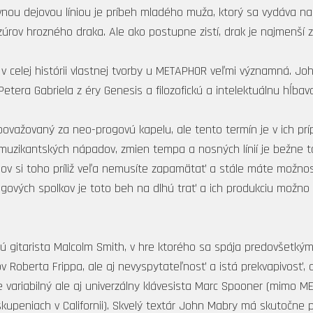
vnou dejovou líniou je príbeh mladého muža, ktorý sa vydáva n
zúrov hrozného draka. Ale ako postupne zistí, drak je najmenší z
v celej histórii vlastnej tvorby u METAPHOR veľmi významná. J
 Petera Gabriela z éry Genesis a filozofickú a intelektuálnu hĺbav
važovaný za neo-progovú kapelu, ale tento termín je v ich pr
 muzikantských nápadov, zmien tempa a nosných línií je bežne ta
v si toho príliž veľa nemusíte zapamätať a stále máte možnos
ogových spolkov je toto beh na dlhú trať a ich produkciu možn
ú gitarista Malcolm Smith, v hre ktorého sa spája predovšetký
fov Roberta Frippa, ale aj nevyspytateľnosť a istá prekvapivosť
 variabilný ale aj univerzálny klávesista Marc Spooner (mimo M
kupeniach v Californii). Skvelý textár John Mabry má skutočne p