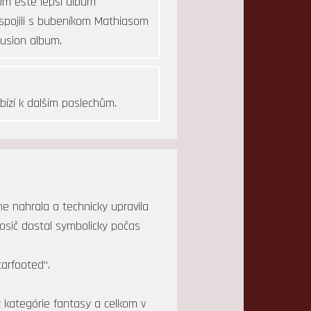
om ešte lepší album
 spojili s bubeníkom Mathiasom
fusion album.
bízí k dalším poslechům.
e nahrala a technicky upravila
nosič dostal symbolicky počas
arfooted“.
 z kategórie fantasy a celkom v