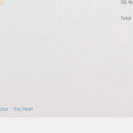
09. R
Total
phor - The Pearl