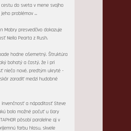
a cestu do sveta v mene svojho
 jeho problémov ...
ohn Mabry presvedčivo dokazuje
osť Neila Pearta z Rush.
ípade hodne ošemetný. Štruktúra
ký bohatý a častý, že i pri
ť niečo nové, predtým ukryté -
o skôr zaradiť medzi hudobné
m invenčnosť a nápaditosť Steve
, akú bolo možné počuť u Gary
ETAPHOR pôsobí paralelne aj v
ríjemnú farbu hlasu, skvele