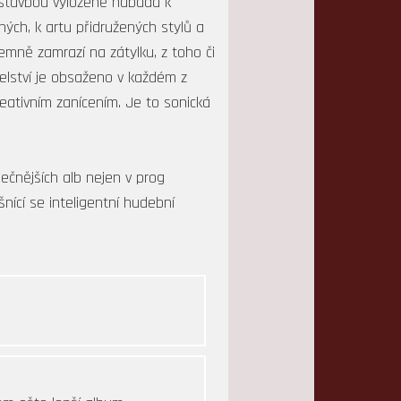
í stavbou vyloženě nabádá k
ch, k artu přidružených stylů a
jemně zamrazí na zátylku, z toho či
elství je obsaženo v každém z
eativním zanícením. Je to sonická
ečnějších alb nejen v prog
šnící se inteligentní hudební