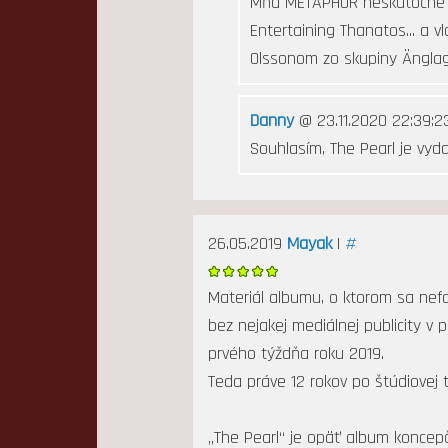
Mňa METAPHOR neskutočne ba
Entertaining Thanatos... a 
Olssonom zo skupiny Änglag
Danny
@ 23.11.2020 22:39:2
Souhlasím, The Pearl je vyd
26.05.2019
Mayak
|
#
Materiál albumu, o ktorom sa nefo
bez nejakej mediálnej publicity v 
prvého týždňa roku 2019.
Teda práve 12 rokov po štúdiovej 
„The Pearl“ je opäť album koncepčn