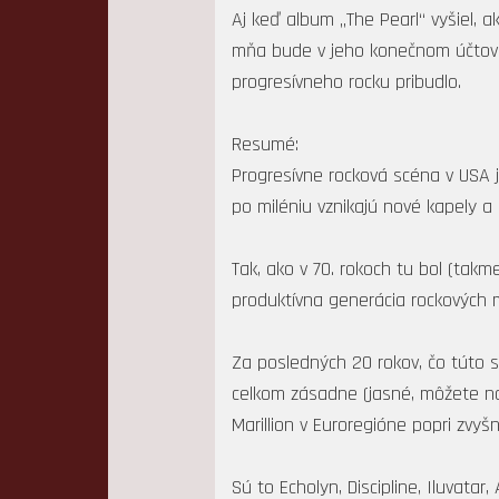
Aj keď album „The Pearl“ vyšiel, 
mňa bude v jeho konečnom účtovan
progresívneho rocku pribudlo.
Resumé:
Progresívne rocková scéna v USA 
po miléniu vznikajú nové kapely a 
Tak, ako v 70. rokoch tu bol (takm
produktívna generácia rockových 
Za posledných 20 rokov, čo túto s
celkom zásadne (jasné, môžete nami
Marillion v Euroregióne popri zvyš
Sú to Echolyn, Discipline, Iluvat