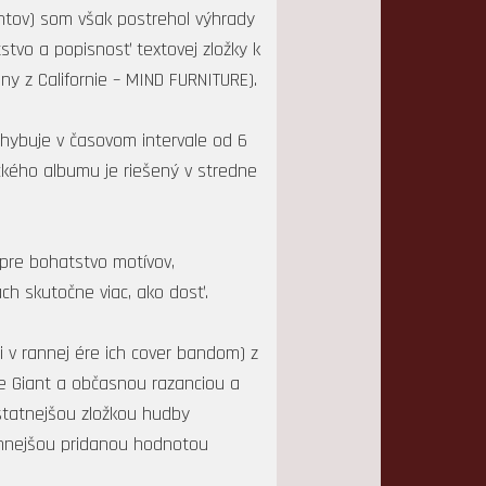
zentov) som však postrehol výhrady
tstvo a popisnosť textovej zložky k
y z Californie – MIND FURNITURE).
ohybuje v časovom intervale od 6
ckého albumu je riešený v stredne
pre bohatstvo motívov,
ch skutočne viac, ako dosť.
i v rannej ére ich cover bandom) z
e Giant a občasnou razanciou a
statnejšou zložkou hudby
namnejšou pridanou hodnotou