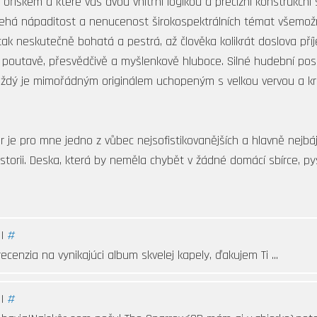
říškem a které vás dvou vnitřní logikou a precizní konstrukčn
ehá nápaditost a nenucenost širokospektrálních témat všemožný
tak neskutečně bohatá a pestrá, až člověka kolikrát doslova pří
e poutavě, přesvědčivě a myšlenkově hluboce. Silné hudební pos
Každý je mimořádným originálem uchopeným s velkou vervou a kr
je pro mne jedno z vůbec nejsofistikovanějších a hlavně nejbáj
historii. Deska, která by neměla chybět v žádné domácí sbírce, py
 |
#
recenzia na vynikajúci album skvelej kapely, ďakujem Ti ...
 |
#