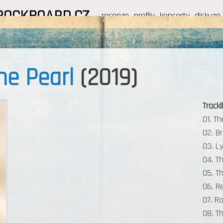
ROCKBOARD.CZ
recenze
profily
koncerty
diskuze
he Pearl
(2019)
Trackli
01. T
02. B
03. L
04. T
05. T
06. R
07. R
08. T