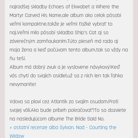
najradšej skladby Echoes of Ekwabet a Where the
Martyr Carved His Name,ale album ako celok pôsobí
veľmi kompaktne,takže je veľmi ťažké vybrať to
naj.Veľmi milo pôsobí skladba Ship's Cat aj so
záverečným zamňaukaním.Túto pieseň má rada aj
moja žena a keď počúvam tento album,tak sa vždy na
ňu teší.
Album má dobrý zvuk a je vyslovene návykový!Keď
vás chytí do svojich osídiel,už sa z nich len tak ľahko
nevymaníte!
Vdova sa plaví cez Atlantik za svojim osudom.Proti
svojej vôli.Ako bude príbeh pokračovať?To sa dozviete
na nasledujúcom albume The Bride Said No.
» ostatní recenze alba Sylvan, Nad - Courting the
Widow