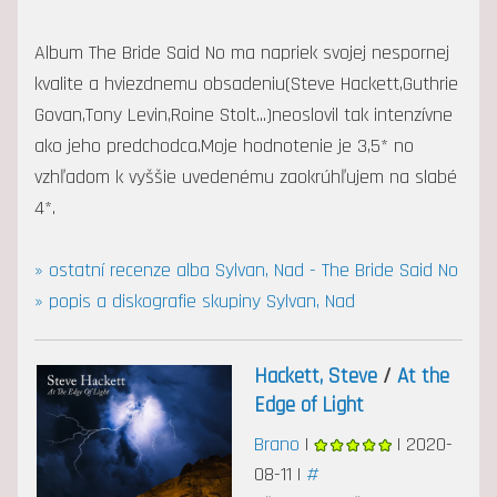
Album The Bride Said No ma napriek svojej nespornej
kvalite a hviezdnemu obsadeniu(Steve Hackett,Guthrie
Govan,Tony Levin,Roine Stolt...)neoslovil tak intenzívne
ako jeho predchodca.Moje hodnotenie je 3,5* no
vzhľadom k vyššie uvedenému zaokrúhľujem na slabé
4*.
» ostatní recenze alba Sylvan, Nad - The Bride Said No
» popis a diskografie skupiny Sylvan, Nad
Hackett, Steve
/
At the
Edge of Light
Brano
|
| 2020-
08-11 |
#