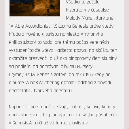
Všetko to začalo
inzerátom v časopise
Melody Maker,ktorý znel
"A Able Accordionist...".Skupina Genesis práve vtedy
hľadala nového gitaristu namiesto Anthonyho
Phillipsa,ktorý to vzdal pre trému počas verejných
vystúpení,takže Steva Hacketta pozvali na skúšku,ten
okamžite presvedčil a už ako plnoprávny člen skupiny
sa podieľal na nahrávaní albumu Nursery
Cryme(1971).V Genesis zotrval do roku 1977,kedy po
albume Wind&Wuthering oznámil odchod z dôvodu
nedostatku tvorivého priestoru.
Napriek tomu sa počas svojej bohatej sólovej kariéry
opakovane vracal k plodným rokom svojho pôsobenia
v Genesis.A to či už vo forme playlistov