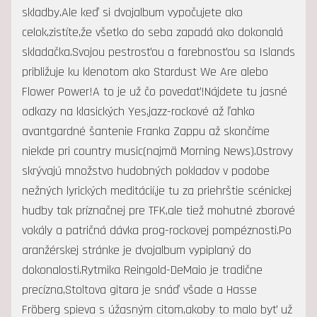
skladby.Ale keď si dvojalbum vypočujete ako
celok,zistíte,že všetko do seba zapadá ako dokonalá
skladačka.Svojou pestrosťou a farebnosťou sa Islands
približuje ku klenotom ako Stardust We Are alebo
Flower Power!A to je už čo povedať!Nájdete tu jasné
odkazy na klasických Yes,jazz-rockové až ľahko
avantgardné šantenie Franka Zappu až skončíme
niekde pri country music(najmä Morning News).Ostrovy
skrývajú množstvo hudobných pokladov v podobe
nežných lyrických meditácií,je tu za priehrštie scénickej
hudby tak príznačnej pre TFK,ale tiež mohutné zborové
vokály a patričná dávka prog-rockovej pompéznosti.Po
aranžérskej stránke je dvojalbum vypiplaný do
dokonalosti.Rytmika Reingold-DeMaio je tradične
precízna,Stoltova gitara je snáď všade a Hasse
Fröberg spieva s úžasným citom,akoby to malo byť už