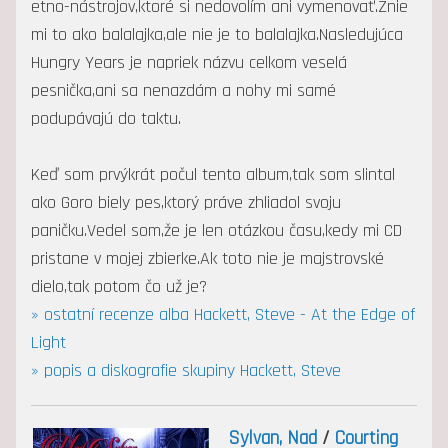
etno-nástrojov,ktoré si nedovolím ani vymenovať.Znie
mi to ako balalajka,ale nie je to balalajka.Nasledujúca
Hungry Years je napriek názvu celkom veselá
pesnička,ani sa nenazdám a nohy mi samé
podupávajú do taktu.
Keď som prvýkrát počul tento album,tak som slintal
ako Goro biely pes,ktorý práve zhliadol svoju
paničku.Vedel som,že je len otázkou času,kedy mi CD
pristane v mojej zbierke.Ak toto nie je majstrovské
dielo,tak potom čo už je?
» ostatní recenze alba Hackett, Steve - At the Edge of
Light
» popis a diskografie skupiny Hackett, Steve
Sylvan, Nad
/
Courting