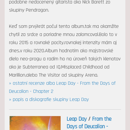
podobne nedocenený gitarista ako Nick Barett zo
skupiny Pendragon.
Keď som prvýkrát počul tento album,tak ma okamžite
chytil za srdce a poriadne mnou zalomcoval.Bolo to v
roku 2015 a rovnaké pocity,rovnakej intenzity mám aj
dnes,v roku 2020.Album hodnotím ako majstrovské
dielo neo-progu a radím ho na úroveň takých klenotov
ako je Subterranea od IQ,Misplaced Childhood od
Marillion,alebo The Visitor od skupiny Arena.
» ostatní recenze alba Leap Day - From the Days of
Deucalion - Chapter 2
» popis a diskografie skupiny Leap Day
Leap Day
/
From the
Days of Deucalion -