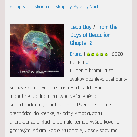
» popis a diskografie skupiny Sylvan, Nad
Leap Day
/
From the
Days of Deucalion -
Chapter 2
Brano
|
| 2020-
06-14 |
#
Dunenie hromu a za
zvukov doznievajúcej búrky
sa ozve zúfalé volanie Josa Hartevelda.Hudba
mohutnie a pripomína úvod veľkolepého
soundtracku.Trojminútové intro Pseudo-science
prechádza do krehkej skladby Amatia,ktorú
charakterizuje kľudné pomalé tempo vyšperkované
gitarovými sólami Eddie Muldera.Aj Josov spev má