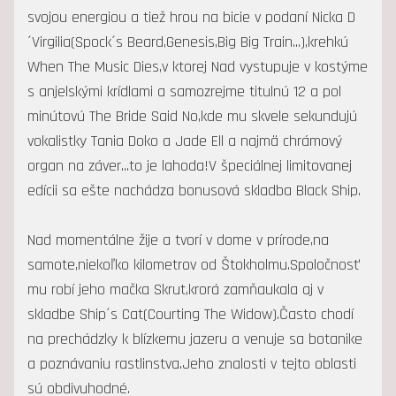
svojou energiou a tiež hrou na bicie v podaní Nicka D
´Virgilia(Spock´s Beard,Genesis,Big Big Train...),krehkú
When The Music Dies,v ktorej Nad vystupuje v kostýme
s anjelskými krídlami a samozrejme titulnú 12 a pol
minútovú The Bride Said No,kde mu skvele sekundujú
vokalistky Tania Doko a Jade Ell a najmä chrámový
organ na záver...to je lahoda!V špeciálnej limitovanej
edícii sa ešte nachádza bonusová skladba Black Ship.
Nad momentálne žije a tvorí v dome v prírode,na
samote,niekoľko kilometrov od Štokholmu.Spoločnosť
mu robí jeho mačka Skrut,krorá zamňaukala aj v
skladbe Ship´s Cat(Courting The Widow).Často chodí
na prechádzky k blízkemu jazeru a venuje sa botanike
a poznávaniu rastlinstva.Jeho znalosti v tejto oblasti
sú obdivuhodné.