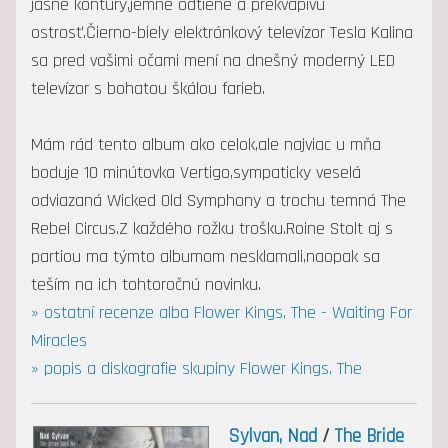
jasné kontúry,jemné odtiene a prekvapivú
ostrosť.Čierno-biely elektrónkový televízor Tesla Kalina
sa pred vašimi očami mení na dnešný moderný LED
televízor s bohatou škálou farieb.
Mám rád tento album ako celok,ale najviac u mňa
boduje 10 minútovka Vertigo,sympaticky veselá
odviazaná Wicked Old Symphony a trochu temná The
Rebel Circus.Z každého rožku trošku.Roine Stolt aj s
partiou ma týmto albumom nesklamali,naopak sa
teším na ich tohtoročnú novinku.
» ostatní recenze alba Flower Kings, The - Waiting For
Miracles
» popis a diskografie skupiny Flower Kings, The
Sylvan, Nad
/
The Bride