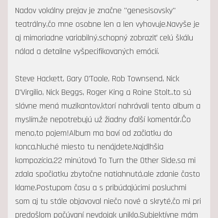
Nadov vokálny prejav je značne "genesisovsky"
teatrálny,čo mne osobne len a len vyhovuje.Navyše je
aj mimoriadne variabilný,schopný zobraziť celú škálu
nálad a detailne vyšpecifikovaných emócií.
Steve Hackett, Gary O'Toole, Rob Townsend, Nick
D'Virgilio, Nick Beggs, Roger King a Roine Stolt..to sú
slávne mená muzikantov,ktorí nahrávali tento album a
myslím,že nepotrebujú už žiadny ďalší komentár.Čo
meno,to pojem!Album ma baví od začiatku do
konca,hluché miesto tu nenájdete.Najdlhšia
kompozícia,22 minútová To Turn the Other Side,sa mi
zdala spočiatku zbytočne natiahnutá,ale zdanie často
klame.Postupom času a s pribúdajúcimi posluchmi
som aj tu stále objavoval niečo nové a skryté,čo mi pri
predošlom počúvaní nevdojak uniklo.Subjektívne mám