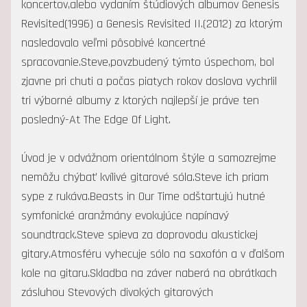
koncertov,alebo vydaním štúdiových albumov Genesis
Revisited(1996) a Genesis Revisited II.(2012) za ktorým
nasledovalo veľmi pôsobivé koncertné
spracovanie.Steve,povzbudený týmto úspechom, bol
zjavne pri chuti a počas piatych rokov doslova vychrlil
tri výborné albumy z ktorých najlepší je práve ten
posledný-At The Edge Of Light.
Úvod je v odvážnom orientálnom štýle a samozrejme
nemôžu chýbať kvílivé gitarové sóla.Steve ich priam
sype z rukáva.Beasts in Our Time odštartujú hutné
symfonické aranžmány evokujúce napínavý
soundtrack.Steve spieva za doprovodu akustickej
gitary.Atmosféru vyhecuje sólo na saxofón a v ďalšom
kole na gitaru.Skladba na záver naberá na obrátkach
zásluhou Stevových divokých gitarových