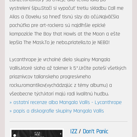
vystrelení šípu.Stačí si vypočuť tretiu skladbu Call me
Alias a človeku sa hneď tisnú slzy do očú.Najväčšia
pochúťka pre art-rockera sú najdlhšie epické
kompozície The Boy that Howls at the Moon a ešte
lepšia The Mask.To je nebo,priatelia,to je NEBO!
Lycanthrope je vrcholné dielo skupiny Mangala
Vallis,ktoré siaha až takmer k 5*.Určite poteší všetkých
priaznivcov talianskeho progresívneho
rocku,romantikov(vychádzajúc z témy albumu) a
všeobecne tých,ktorí majú radi kvalitnú hudbu.
» ostatní recenze alba Mangala Vallis - Lycanthrope
» popis a diskografie skupiny Mangala Vallis
IZZ
/
Don't Panic