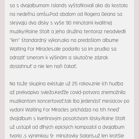
sa s dvojalbumom Islands vyštafírovali ako do kostola
na nedeľnú omšu.Pod obalom od Rogera Deana sa
skrývajú dva disky s vyše 90 minútami kvalitnej
muziky!Roine Stolt a jeho družina tentoraz neodviedli
"len" štandardný výkon,ako na predošlom albume
Waiting For Miracles,ale podarilo sa im prudko sa
odraziť smerom k výšinám a skutočne zázrak
dosiahnuť a nie len naň čakať.
Na to,že skupina existuje už 25 rokov,znie ich hudba
až prekvapivo sviežo.Keďže covid-potvora znemožnila
muzikantom koncertovať,tak iba jedenásť mesiacov po
vydaní Waiting For Miracles prichádza na trh hneď
dvojalbum s kvetinovým posolstvom lásky.Roine Stolt
už ustúpil od dlhých epických kompozícií a dvojalbum
tvoria ,s výnimkou 9- minútovky Solaris,už len kratšie