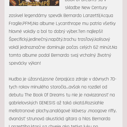
skladbe New Century
zaskvel legendárny spevák Bernardo Lanzetti(Acqua
Fragile,PFM).Na albume Lycanthrope mu patria všetky
hlavné vokály a bol to dobrý výber.Ten najlepší!
Špecifický,jedinečný,napätý,trochu trasľavý,kolísavý
vokál jednoznačne dominuje počas celých 62 minút.Na
tomto albume podal Bernardo svoj vrcholný životný
spevácky výkon!
Hudba je úžasná,jasne čerpajúca zdroje v dávnych 70-
tych rokov minulého storočia...avšak na rozdiel od
debutu The Book Of Dreams tu nie je naviazanosť na
gabrielovských GENESIS až taká okatá.Rozsiahle
mellotronové plochy,analógové klávesy ,moogove riffy,
dvanásť strunová akustická gitara a hlas Bernarda
Lanzettiho,ktorý sa chveje ako tetiva luku po