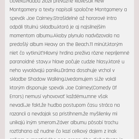
človeka.Hudbu zložil prevažne klávesák Hew
Montgomery a texty napísali spoločne Montgomery a
spevák Joe Cairney.Strašidelné až hororové intro
odpáli titulnú skladbu,ktorá je aj najsilnejším
momentom albumu.Akoby plynulo nadväzovala na
predošlý album Heavy on the Beach.11 minút,ktorým
niet čo vytknúť!Hlavný hrdina prežíva rôzne nepríjemné
paranoidné stavy,v hlave počuje cudzie hlasy,ktoré u
neho vyvolávajú paniku.Dráma dosahuje vrchol v
skladbe Shadow Walking.Uvedomujem si,že vokál
ktorým disponuje spevák Joe Cairney(Comedy Of
Errors) nemusí vyhovovať každému,mne však
nevadí.Je fakt,že hudba postupom času stráca na
razancii a nevdojak sa pristihnem,že myšlienky mi
unikajú iným smerom.Záver albumu pôsobí trochu
rozťahano až nudne čo kazí celkový dojem z inak