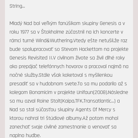
String...
Mladý Nad bol veľkým fanúšikom skupiny Genesis a v
roku 1977 sa v Štokholme zúčastnil na ich koncerte v
rámci turné Wind&Wuthering.Vtedy ešte netušil,že raz
bude spolupracovať so Stevom Hackettom na projekte
Genesis Revisited II.V civilnom živote sa živil dlhé roky
ako prepájač telefónnych hovorov a pracoval najmä na
nočné služby.Stále však koketoval s myšlienkou
presadiť sa v hudobnom svete.To sa mu podarilo až s
kolegom Bonamicim v projekte Unifaun(2008).Následne
sa mu ozval Roine Stolt(Kaipa,TFK,Transatlantic...) a
Nad sa stal súčasťou skupiny Agents Of Mercy s
ktorou nahral tri štúdiové albumy.Až potom mohol
zanechať svoje civilné zamestnanie a venovať sa
naplno hudbe.