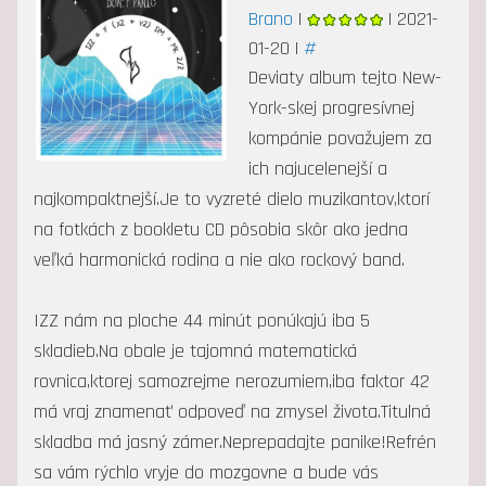
Brano
|
| 2021-
01-20 |
#
Deviaty album tejto New-
York-skej progresívnej
kompánie považujem za
ich najucelenejší a
najkompaktnejší.Je to vyzreté dielo muzikantov,ktorí
na fotkách z bookletu CD pôsobia skôr ako jedna
veľká harmonická rodina a nie ako rockový band.
IZZ nám na ploche 44 minút ponúkajú iba 5
skladieb.Na obale je tajomná matematická
rovnica,ktorej samozrejme nerozumiem,iba faktor 42
má vraj znamenať odpoveď na zmysel života.Titulná
skladba má jasný zámer.Neprepadajte panike!Refrén
sa vám rýchlo vryje do mozgovne a bude vás