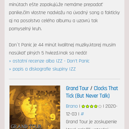
minútach ešte zopakujú,že nemáme prepadať
panike,čím vlastne nadviažu na úvodný song a fakticky
aj na posolstvo celého albumu a uzavrú tak
pomyselný kruh.
Don´t Panic je 44 minút kvalitnej muziky,ktorej musím
nasúkať plných 5 hviezd.Inak sa nedá!
» ostatní recenze alba IZZ - Don't Panic
» popis a diskografie skupiny IZZ
Grand Tour
/
Clocks That
Tick (But Never Talk)
Brano
|
| 2020-
12-03 |
#
Grand Tour je zoskupenie