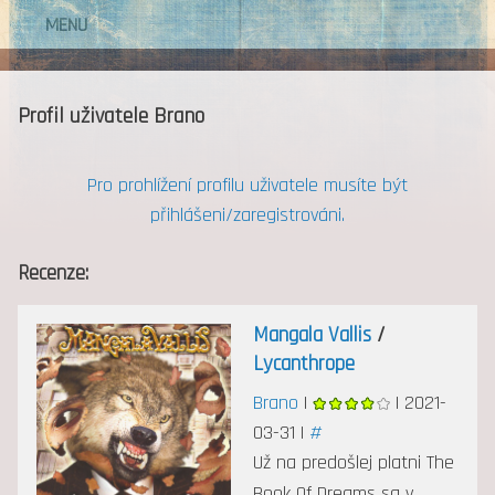
MENU
Profil uživatele Brano
Pro prohlížení profilu uživatele musíte být
přihlášeni/zaregistrováni.
Recenze:
Mangala Vallis
/
Lycanthrope
Brano
|
| 2021-
03-31 |
#
Už na predošlej platni The
Book Of Dreams sa v