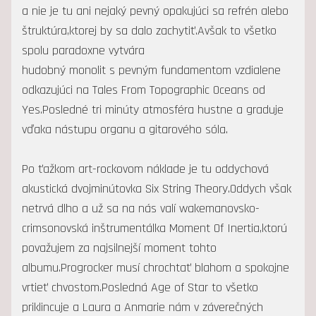
a nie je tu ani nejaký pevný opakujúci sa refrén alebo
štruktúra,ktorej by sa dalo zachytiť.Avšak to všetko
spolu paradoxne vytvára
hudobný monolit s pevným fundamentom vzdialene
odkazujúci na Tales From Topographic Oceans od
Yes.Posledné tri minúty atmosféra hustne a graduje
vďaka nástupu organu a gitarového sóla.
Po ťažkom art-rockovom náklade je tu oddychová
akustická dvojminútovka Six String Theory.Oddych však
netrvá dlho a už sa na nás valí wakemanovsko-
crimsonovská inštrumentálka Moment Of Inertia,ktorú
považujem za najsilnejší moment tohto
albumu.Progrocker musí chrochtať blahom a spokojne
vrtieť chvostom.Posledná Age of Star to všetko
priklincuje a Laura a Anmarie nám v záverečných