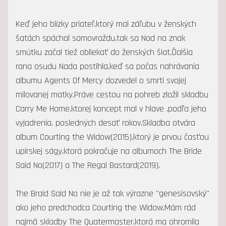
Keď jeho blízky priateľ,ktorý mal záľubu v ženských
šatách spáchal samovraždu,tak sa Nad na znak
smútku začal tiež obliekať do ženských šiat.Ďalšia
rana osudu Nada postihla,keď sa počas nahrávania
albumu Agents Of Mercy dozvedel o smrti svojej
milovanej matky.Práve cestou na pohreb zložil skladbu
Carry Me Home,ktorej koncept mal v hlave ,podľa jeho
vyjadrenia, posledných desať rokov.Skladba otvára
album Courting the Widow(2015),ktorý je prvou časťou
upírskej ságy,ktorá pokračuje na albumoch The Bride
Said No(2017) a The Regal Bastard(2019).
The Braid Said No nie je až tak výrazne "genesisovský"
ako jeho predchodca Courting the Widow.Mám rád
najmä skladby The Quatermaster,ktorá ma ohromila