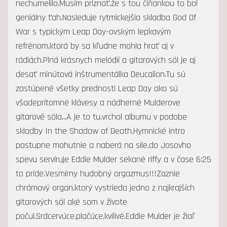
nechumelilo.Musím priznať,že s tou číňankou to bol
geniálny ťah.Nasleduje rytmickejšia skladba God Of
War s typickým Leap Day-ovským lepkavým
refrénom,ktorá by sa kľudne mohla hrať aj v
rádiách.Plná krásnych melódií a gitarových sól je aj
desať minútová inštrumentálka Deucalion.Tu sú
zastúpené všetky prednosti Leap Day ako sú
všadeprítomné klávesy a nádherné Mulderove
gitarové sóla...A je to tu,vrchol albumu v podobe
skladby In the Shadow of Death.Hymnické intro
postupne mohutnie a naberá na sile,do Josovho
spevu servíruje Eddie Mulder sekané riffy a v čase 6:25
to príde.Vesmírny hudobný orgazmus!!!Zaznie
chrámový organ,ktorý vystrieda jedno z najkrajších
gitarových sól aké som v živote
počul.Srdcervúce,plačúce,kvílivé.Eddie Mulder je žiaľ