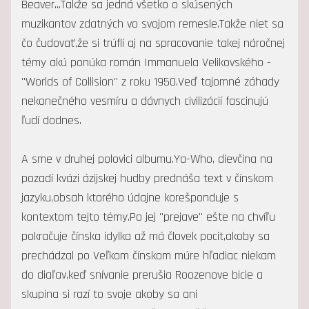
Beaver...Takže sa jedná všetko o skúsených
muzikantov zdatných vo svojom remesle.Takže niet sa
čo čudovať,že si trúfli aj na spracovanie takej náročnej
témy akú ponúka román Immanuela Velikovského -
"Worlds of Collision" z roku 1950.Veď tajomné záhady
nekonečného vesmíru a dávnych civilizácií fascinujú
ľudí dodnes.
A sme v druhej polovici albumu.Ya-Who, dievčina na
pozadí kvázi ázijskej hudby prednáša text v čínskom
jazyku,obsah ktorého údajne korešponduje s
kontextom tejto témy.Po jej "prejave" ešte na chvíľu
pokračuje čínska idylka až má človek pocit,akoby sa
prechádzal po Veľkom čínskom múre hľadiac niekam
do diaľav,keď snívanie prerušia Roozenove bicie a
skupina si razí to svoje akoby sa ani