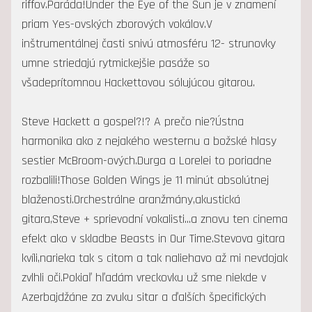
riffov.Paráda!Under the Eye of the Sun je v znamení
priam Yes-ovských zborových vokálov.V
inštrumentálnej časti snivú atmosféru 12- strunovky
umne striedajú rytmickejšie pasáže so
všadeprítomnou Hackettovou sólujúcou gitarou.
Steve Hackett a gospel?!? A prečo nie?Ústna
harmonika ako z nejakého westernu a božské hlasy
sestier McBroom-ových.Durga a Lorelei to poriadne
rozbalili!Those Golden Wings je 11 minút absolútnej
blaženosti.Orchestrálne aranžmány,akustická
gitara,Steve + sprievodní vokalisti...a znovu ten cinema
efekt ako v skladbe Beasts in Our Time.Stevova gitara
kvíli,narieka tak s citom a tak naliehavo až mi nevdojak
zvlhli oči.Pokiaľ hľadám vreckovku už sme niekde v
Azerbajdžáne za zvuku sitar a ďalších špecifických