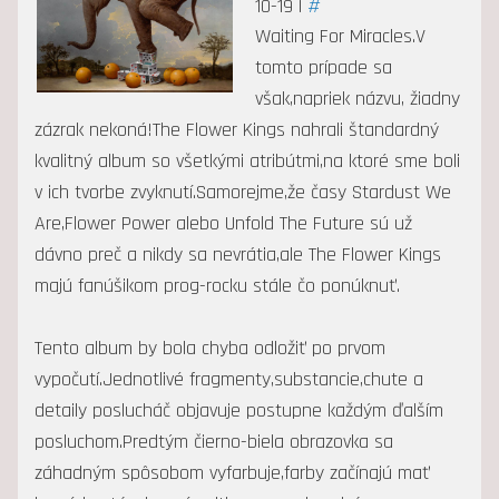
10-19 |
#
Waiting For Miracles.V
tomto prípade sa
však,napriek názvu, žiadny
zázrak nekoná!The Flower Kings nahrali štandardný
kvalitný album so všetkými atribútmi,na ktoré sme boli
v ich tvorbe zvyknutí.Samorejme,že časy Stardust We
Are,Flower Power alebo Unfold The Future sú už
dávno preč a nikdy sa nevrátia,ale The Flower Kings
majú fanúšikom prog-rocku stále čo ponúknuť.
Tento album by bola chyba odložiť po prvom
vypočutí.Jednotlivé fragmenty,substancie,chute a
detaily poslucháč objavuje postupne každým ďalším
posluchom.Predtým čierno-biela obrazovka sa
záhadným spôsobom vyfarbuje,farby začínajú mať