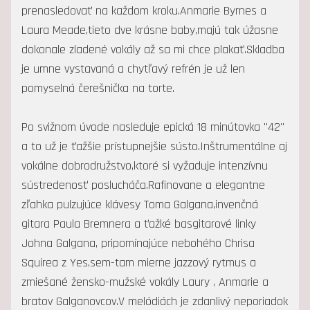
prenasledovať na každom kroku.Anmarie Byrnes a
Laura Meade,tieto dve krásne baby,majú tak úžasne
dokonale zladené vokály až sa mi chce plakať.Skladba
je umne vystavaná a chytľavý refrén je už len
pomyselná čerešnička na torte.
Po svižnom úvode nasleduje epická 18 minútovka "42"
a to už je ťažšie prístupnejšie sústo.Inštrumentálne aj
vokálne dobrodružstvo,ktoré si vyžaduje intenzívnu
sústredenosť poslucháča.Rafinovane a elegantne
zľahka pulzujúce klávesy Toma Galgana,invenčná
gitara Paula Bremnera a ťažké basgitarové linky
Johna Galgana, pripomínajúce nebohého Chrisa
Squirea z Yes,sem-tam mierne jazzový rytmus a
zmiešané žensko-mužské vokály Laury , Anmarie a
bratov Galganovcov.V melódiách je zdanlivý neporiadok