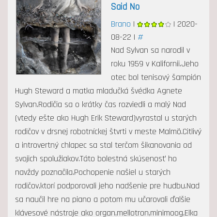
Said No
Brano
|
| 2020-
08-22 |
#
Nad Sylvan sa narodil v
roku 1959 v Kalifornii.Jeho
otec bol tenisový šampión
Hugh Steward a matka mladučká švédka Agnete
Sylvan.Rodičia sa o krátky čas rozviedli a malý Nad
(vtedy ešte ako Hugh Erik Steward)vyrastal u starých
rodičov v drsnej robotníckej štvrti v meste Malmö.Citlivý
a introvertný chlapec sa stal terčom šikanovania od
svojich spolužiakov.Táto bolestná skúsenosť ho
navždy poznačila.Pochopenie našiel u starých
rodičov,ktorí podporovali jeho nadšenie pre hudbu.Nad
sa naučil hre na piano a potom mu učarovali ďalšie
klávesové nástroje ako organ,mellotron,minimoog,Elka