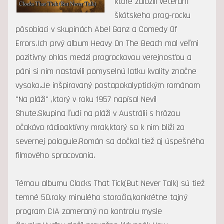
ktoré založili veteráni
škótskeho prog-rocku
pôsobiaci v skupinách Abel Ganz a Comedy Of
Errors.Ich prvý album Heavy On The Beach mal veľmi
pozitívny ohlas medzi progrockovou verejnosťou a
páni si ním nastavili pomyselnú latku kvality značne
vysoko.Je inšpirovaný postapokalyptickým románom
"Na pláži" ,ktorý v roku 1957 napísal Nevil
Shute.Skupina ľudí na pláži v Austrálii s hrôzou
očakáva rádioaktívny mrak,ktorý sa k nim blíži zo
severnej pologule.Román sa dočkal tiež aj úspešného
filmového spracovania.
Témou albumu Clocks That Tick(But Never Talk) sú tiež
temné 50.roky minulého storočia,konkrétne tajný
program CIA zameraný na kontrolu mysle