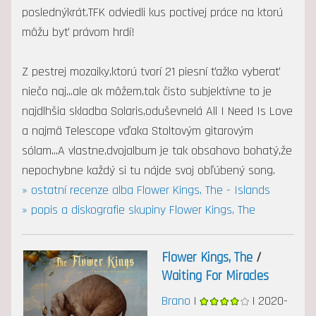
poslednýkrát.TFK odviedli kus poctivej práce na ktorú
môžu byť právom hrdí!
Z pestrej mozaiky,ktorú tvorí 21 piesní ťažko vyberať
niečo naj...ale ak môžem,tak čisto subjektívne to je
najdlhšia skladba Solaris,oduševnelá All I Need Is Love
a najmä Telescope vďaka Stoltovým gitarovým
sólam...A vlastne,dvojalbum je tak obsahovo bohatý,že
nepochybne každý si tu nájde svoj obľúbený song.
» ostatní recenze alba Flower Kings, The - Islands
» popis a diskografie skupiny Flower Kings, The
Flower Kings, The
/
Waiting For Miracles
Brano
|
| 2020-