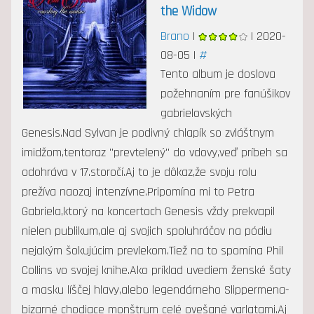
the Widow
Brano
|
| 2020-
08-05 |
#
Tento album je doslova
požehnaním pre fanúšikov
gabrielovských
Genesis.Nad Sylvan je podivný chlapík so zvláštnym
imidžom,tentoraz "prevtelený" do vdovy,veď príbeh sa
odohráva v 17.storočí.Aj to je dôkaz,že svoju rolu
prežíva naozaj intenzívne.Pripomína mi to Petra
Gabriela,ktorý na koncertoch Genesis vždy prekvapil
nielen publikum,ale aj svojich spoluhráčov na pódiu
nejakým šokujúcim prevlekom.Tiež na to spomína Phil
Collins vo svojej knihe.Ako príklad uvediem ženské šaty
a masku líščej hlavy,alebo legendárneho Slippermena-
bizarné chodiace monštrum celé ovešané varlatami.Aj