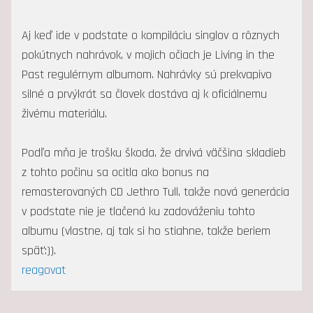
Aj keď ide v podstate o kompiláciu singlov a rôznych
pokútnych nahrávok, v mojich očiach je Living in the
Past regulérnym albumom. Nahrávky sú prekvapivo
silné a prvýkrát sa človek dostáva aj k oficiálnemu
živému materiálu.
Podľa mňa je trošku škoda, že drvivá väčšina skladieb
z tohto počinu sa ocitla ako bonus na
remasterovaných CD Jethro Tull, takže nová generácia
v podstate nie je tlačená ku zadováženiu tohto
albumu (vlastne, aj tak si ho stiahne, takže beriem
späť:)).
reagovat