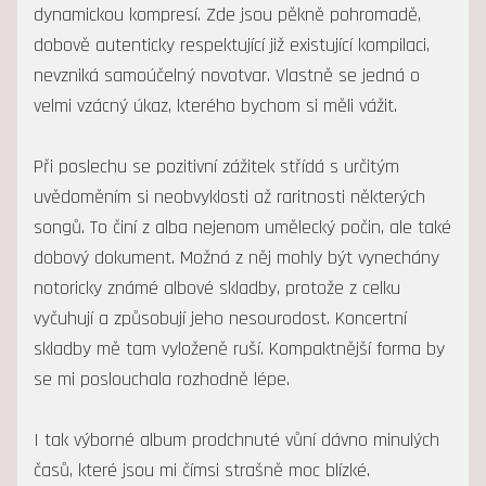
dynamickou kompresí. Zde jsou pěkně pohromadě,
dobově autenticky respektující již existující kompilaci,
nevzniká samoúčelný novotvar. Vlastně se jedná o
velmi vzácný úkaz, kterého bychom si měli vážit.
Při poslechu se pozitivní zážitek střídá s určitým
uvědoměním si neobvyklosti až raritnosti některých
songů. To činí z alba nejenom umělecký počin, ale také
dobový dokument. Možná z něj mohly být vynechány
notoricky známé albové skladby, protože z celku
vyčuhují a způsobují jeho nesourodost. Koncertní
skladby mě tam vyloženě ruší. Kompaktnější forma by
se mi poslouchala rozhodně lépe.
I tak výborné album prodchnuté vůní dávno minulých
časů, které jsou mi čímsi strašně moc blízké.