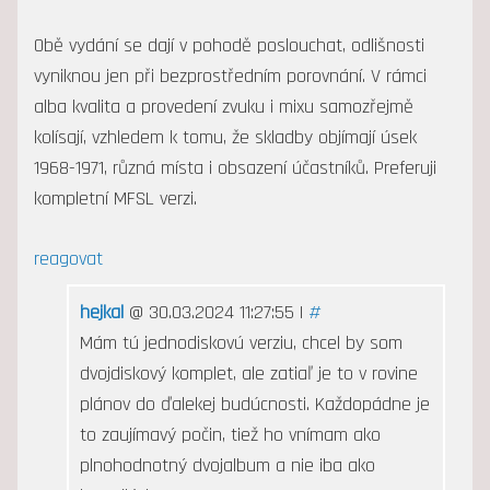
Obě vydání se dají v pohodě poslouchat, odlišnosti
vyniknou jen při bezprostředním porovnání. V rámci
alba kvalita a provedení zvuku i mixu samozřejmě
kolísají, vzhledem k tomu, že skladby objímají úsek
1968-1971, různá místa i obsazení účastníků. Preferuji
kompletní MFSL verzi.
reagovat
hejkal
@ 30.03.2024 11:27:55 |
#
Mám tú jednodiskovú verziu, chcel by som
dvojdiskový komplet, ale zatiaľ je to v rovine
plánov do ďalekej budúcnosti. Každopádne je
to zaujímavý počin, tiež ho vnímam ako
plnohodnotný dvojalbum a nie iba ako