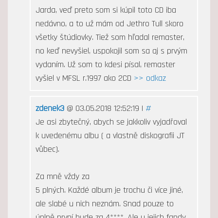
Jarda, veď preto som si kúpil toto CD iba
nedávno, a to už mám od Jethro Tull skoro
všetky štúdiovky. Tiež som hľadal remaster,
no keď nevyšiel, uspokojil som sa aj s prvým
vydaním. Už som to kdesi písal, remaster
vyšiel v MFSL r.1997 ako 2CD
>> odkaz
zdenek3
@ 03.05.2018 12:52:19 |
#
Je asi zbytečný, abych se jakkoliv vyjadřoval
k uvedenému albu ( a vlastně diskografii JT
vůbec).
Za mně vždy za
5 plných. Každé album je trochu či více jiné,
ale slabé u nich neznám. Snad pouze to
úplně první bude za 4****. Ale u jejich fandy