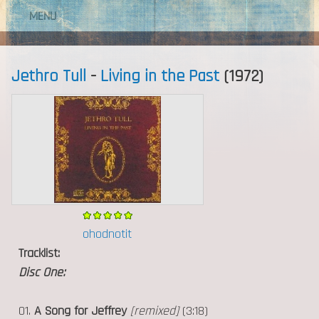
MENU
Jethro Tull
-
Living in the Past
(1972)
ohodnotit
Tracklist:
Disc One:
01.
A Song for Jeffrey
[remixed]
(3:18)