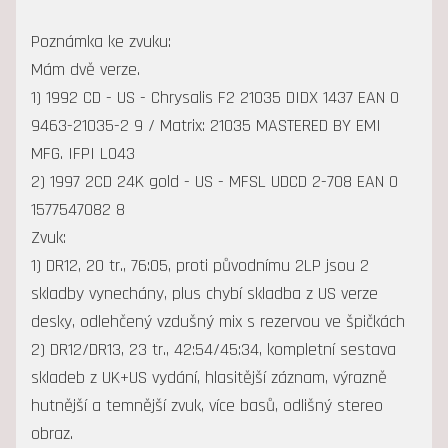
Poznámka ke zvuku:
Mám dvě verze.
1) 1992 CD - US - Chrysalis F2 21035 DIDX 1437 EAN 0
9463-21035-2 9 / Matrix: 21035 MASTERED BY EMI
MFG. IFPI L043
2) 1997 2CD 24K gold - US - MFSL UDCD 2-708 EAN 0
1577547082 8
Zvuk:
1) DR12, 20 tr., 76:05, proti původnímu 2LP jsou 2
skladby vynechány, plus chybí skladba z US verze
desky, odlehčený vzdušný mix s rezervou ve špičkách
2) DR12/DR13, 23 tr., 42:54/45:34, kompletní sestava
skladeb z UK+US vydání, hlasitější záznam, výrazně
hutnější a temnější zvuk, více basů, odlišný stereo
obraz.