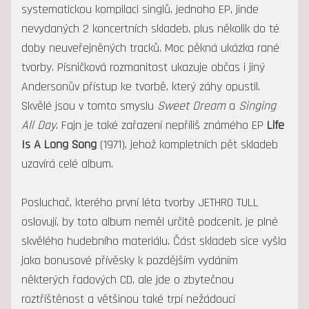
systematickou kompilaci singlů, jednoho EP, jinde
nevydaných 2 koncertních skladeb, plus několik do té
doby neuveřejněných tracků. Moc pěkná ukázka rané
tvorby. Písničková rozmanitost ukazuje občas i jiný
Andersonův přístup ke tvorbě, který záhy opustil.
Skvělé jsou v tomto smyslu
Sweet Dream
a
Singing
All Day
. Fajn je také zařazení nepříliš známého EP
Life
Is A Long Song
(1971), jehož kompletních pět skladeb
uzavírá celé album.
Posluchač, kterého první léta tvorby JETHRO TULL
oslovují, by toto album neměl určitě podcenit, je plné
skvělého hudebního materiálu. Část skladeb sice vyšla
jako bonusové přívěsky k pozdějším vydáním
některých řadových CD, ale jde o zbytečnou
roztříštěnost a většinou také trpí nežádoucí