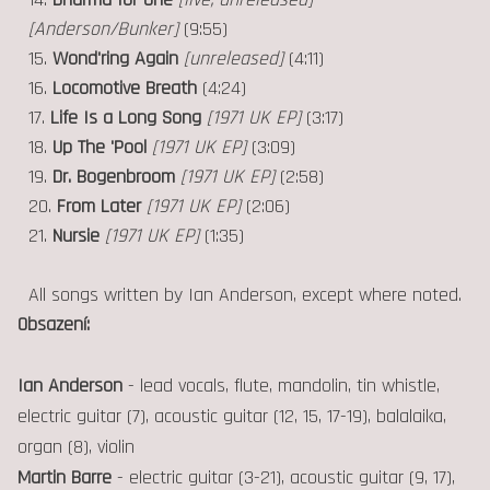
[Anderson/Bunker]
(9:55)
15.
Wond'ring Again
[unreleased]
(4:11)
16.
Locomotive Breath
(4:24)
17.
Life Is a Long Song
[1971 UK EP]
(3:17)
18.
Up The 'Pool
[1971 UK EP]
(3:09)
19.
Dr. Bogenbroom
[1971 UK EP]
(2:58)
20.
From Later
[1971 UK EP]
(2:06)
21.
Nursie
[1971 UK EP]
(1:35)
All songs written by Ian Anderson, except where noted.
Obsazení:
Ian Anderson
- lead vocals, flute, mandolin, tin whistle,
electric guitar (7), acoustic guitar (12, 15, 17-19), balalaika,
organ (8), violin
Martin Barre
- electric guitar (3-21), acoustic guitar (9, 17),