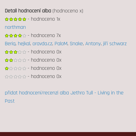
Detail hodnocení alba
(hodnoceno x)
- hodnoceno 1x
northman
- hodnoceno 7x
Beriq
,
hejkal
,
oravda.cz
,
PaloM
,
Snake
,
Antony
,
jiří schwarz
- hodnoceno 0x
- hodnoceno 0x
- hodnoceno 0x
- hodnoceno 0x
přidat hodnocení/recenzi alba Jethro Tull - Living in the
Past