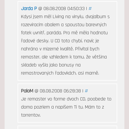
Jarda P
@ 08.08.2008 04:50:33 |
#
Kdysi jsem měl Living na vinylu, dvojalbum s
rozevíracím obalem a spoustou barevných
fotek uvnitř, paráda. Pro mě měla hodnotu
řadové desky. U CD toto chybí, navíc je
nahráno v mizerné kvalitě. Přivítal bych
remaster, ale vzhledem k tomu, že většina
skladeb vyšla jako bonusy na
remastrovaných řadovkách, asi marně.
PaloM
@ 08.08.2008 06:28:38 |
#
Je remaster vo forme dvoch CD, poobede to
doma pozriem a napíšem Ti tu. Mám to z
torrentov.