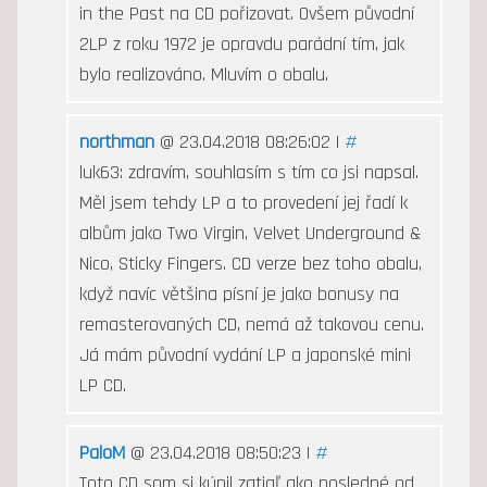
in the Past na CD pořizovat. Ovšem původní
2LP z roku 1972 je opravdu parádní tím, jak
bylo realizováno. Mluvím o obalu.
northman
@ 23.04.2018 08:26:02 |
#
luk63: zdravím, souhlasím s tím co jsi napsal.
Měl jsem tehdy LP a to provedení jej řadí k
albům jako Two Virgin, Velvet Underground &
Nico, Sticky Fingers. CD verze bez toho obalu,
když navíc většina písní je jako bonusy na
remasterovaných CD, nemá až takovou cenu.
Já mám původní vydání LP a japonské mini
LP CD.
PaloM
@ 23.04.2018 08:50:23 |
#
Toto CD som si kúpil zatiaľ ako posledné od