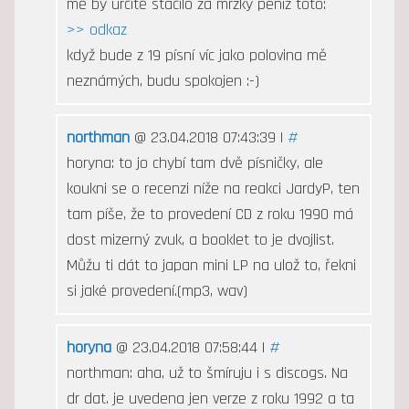
mě by určitě stačilo za mrzký peníz toto:
>> odkaz
když bude z 19 písní víc jako polovina mě
neznámých, budu spokojen :-)
northman
@ 23.04.2018 07:43:39 |
#
horyna: to jo chybí tam dvě písničky, ale
koukni se o recenzi níže na reakci JardyP, ten
tam píše, že to provedení CD z roku 1990 má
dost mizerný zvuk, a booklet to je dvojlist.
Můžu ti dát to japan mini LP na ulož to, řekni
si jaké provedení.(mp3, wav)
horyna
@ 23.04.2018 07:58:44 |
#
northman: aha, už to šmíruju i s discogs. Na
dr dat. je uvedena jen verze z roku 1992 a ta