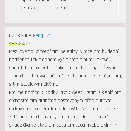
je těžké ho brát vážně.
07.08.2008
Beriq
|
#
Mezi dvěma koncepčními velealby, v roce pro hudební
nadšence tak plodném vyšlo toto album. Takové
shrnutí toho co zatím dokázali- ne bestka, spíš výběr z
toho dosud nevydaného (ale hitparádově úspěšného),
s tím studiovým, žívým...
Pro mě paráda. Skladby jako Sweet Dream s geniálním
orchestrálním aranžmá postaveným před hutným
rockovým základem, kouzelná Witch\'s Promise, kde se
z flétnového chaosu vyloupne poklidná a krásná
skladbička ve stylu um caca um caca:-)Nebo Living in