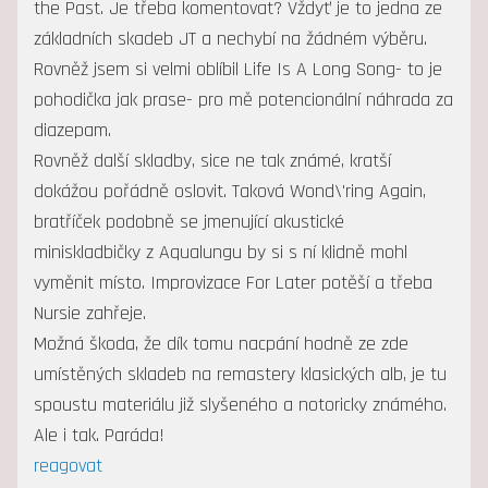
the Past. Je třeba komentovat? Vždyť je to jedna ze
základních skadeb JT a nechybí na žádném výběru.
Rovněž jsem si velmi oblíbil Life Is A Long Song- to je
pohodička jak prase- pro mě potencionální náhrada za
diazepam.
Rovněž další skladby, sice ne tak známé, kratší
dokážou pořádně oslovit. Taková Wond\'ring Again,
bratříček podobně se jmenující akustické
miniskladbičky z Aqualungu by si s ní klidně mohl
vyměnit místo. Improvizace For Later potěší a třeba
Nursie zahřeje.
Možná škoda, že dík tomu nacpání hodně ze zde
umístěných skladeb na remastery klasických alb, je tu
spoustu materiálu již slyšeného a notoricky známého.
Ale i tak. Paráda!
reagovat