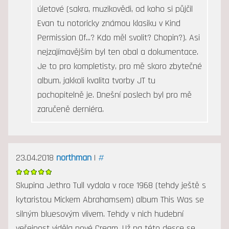
úletové (sakra, muzikovědi, od koho si půjčil
Evan tu notoricky známou klasiku v Kind
Permission Of...? Kdo měl svolit? Chopin?). Asi
nejzajímavějším byl ten obal a dokumentace.
Je to pro kompletisty, pro mě skoro zbytečné
album, jakkoli kvalita tvorby JT tu
pochopitelně je. Dnešní poslech byl pro mě
zaručeně derniéra.
23.04.2018
northman
|
#
Skupina Jethro Tull vydala v roce 1968 (tehdy ještě s
kytaristou Mickem Abrahamsem) album This Was se
silným bluesovým vlivem. Tehdy v nich hudební
veřejnost viděla nové Cream. Už na této desce se