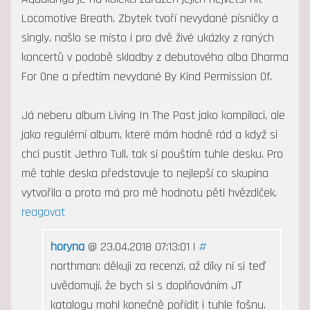
Locomotive Breath. Zbytek tvoří nevydané písničky a
singly, našlo se místo i pro dvě živé ukázky z raných
koncertů v podobě skladby z debutového alba Dharma
For One a předtím nevydané By Kind Permission Of.
Já neberu album Living In The Past jako kompilaci, ale
jako regulérní album, které mám hodně rád a když si
chci pustit Jethro Tull, tak si pouštím tuhle desku. Pro
mě tahle deska představuje to nejlepší co skupina
vytvořila a proto má pro mě hodnotu pěti hvězdiček.
reagovat
horyna
@ 23.04.2018 07:13:01 |
#
northman: děkuji za recenzi, až díky ní si teď
uvědomují, že bych si s doplňováním JT
katalogu mohl konečně pořídit i tuhle fošnu.