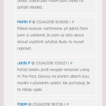
živáky. Stejně jako PaloM jsem zvyklý na
pořadí skladeb.
Martin H
@ 23.04.2018 10:30:06 |
#
Pěkná recenze, northmane, při jejímž čtení
jsem si uvědomil, že jsem se této desce
dosud úspěšně vyhýbal. Budu to muset
napravit.
Jarda P
@ 23.04.2018 12:50:21 |
#
Pořád čekám, jestli nevyjde remaster Living
In The Past, bonusy na prvních albech jsou
myslím v původním vydání. Ale pochybuji, že
to někdy vyjde.
PaloM
@ 23.04.2018 18:17:36 |
#