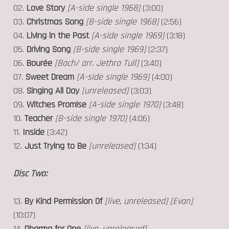
02.
Love Story
[A-side single 1968]
(3:00)
03.
Christmas Song
[B-side single 1968]
(2:56)
04.
Living in the Past
[A-side single 1969]
(3:18)
05.
Driving Song
[B-side single 1969]
(2:37)
06.
Bourée
[Bach/ arr. Jethro Tull]
(3:40)
07.
Sweet Dream
[A-side single 1969]
(4:00)
08.
Singing All Day
[unreleased]
(3:03)
09.
Witches Promise
[A-side single 1970]
(3:48)
10.
Teacher
[B-side single 1970]
(4:06)
11.
Inside
(3:42)
12.
Just Trying to Be
[unreleased]
(1:34)
Disc Two:
13.
By Kind Permission Of
[live, unreleased]
[Evan]
(10:07)
14.
Dharma for One
[live, unreleased]