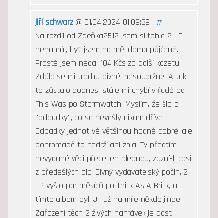
jiří schwarz
@ 01.04.2024 01:09:39 |
#
Na rozdíl od Zdeňka2512 jsem si tohle 2 LP
nenahrál, byť jsem ho měl doma půjčené.
Prostě jsem nedal 104 Kčs za další kazetu.
Zdálo se mi trochu divné, nesoudržné. A tak
to zůstalo dodnes, stále mi chybí v řadě od
This Was po Stormwatch. Myslím, že šlo o
"odpadky", co se nevešly nikam dříve.
Odpadky jednotlivě většinou hodně dobré, ale
pohromadě to nedrží ani zbla. Ty předtím
nevydané věci přece jen blednou, zazní-li cosi
z předešlých alb. Divný vydavatelský počin, 2
LP vyšlo pár měsíců po Thick As A Brick, a
tímto albem byli JT už na míle někde jinde.
Zařazení těch 2 živých nahrávek je dost