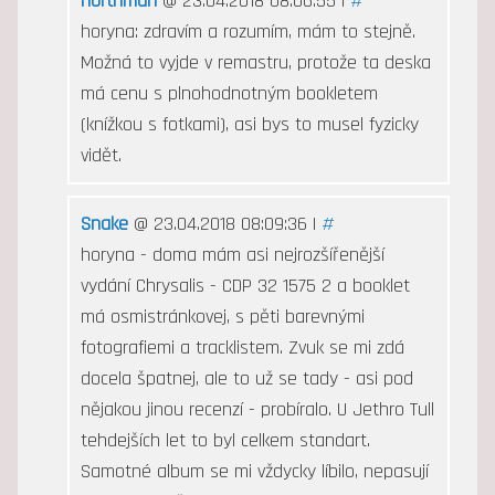
northman
@ 23.04.2018 08:06:55 |
#
horyna: zdravím a rozumím, mám to stejně.
Možná to vyjde v remastru, protože ta deska
má cenu s plnohodnotným bookletem
(knížkou s fotkami), asi bys to musel fyzicky
vidět.
Snake
@ 23.04.2018 08:09:36 |
#
horyna - doma mám asi nejrozšířenější
vydání Chrysalis - CDP 32 1575 2 a booklet
má osmistránkovej, s pěti barevnými
fotografiemi a tracklistem. Zvuk se mi zdá
docela špatnej, ale to už se tady - asi pod
nějakou jinou recenzí - probíralo. U Jethro Tull
tehdejších let to byl celkem standart.
Samotné album se mi vždycky líbilo, nepasují