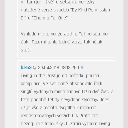
mi tam jen "živé" a setsakramentsky
natažené verze skladeb "By Kind Permission
Of" a "Dharma For One".
Vzhledem k tomu, že Jethro Tull nejsou moji
úplní Top, mi tahle laciná verze tak nějak
stačí.
luk63
@ 23.04.2018 08:13:25 |
#
Living in the Past je od počátku pouhá
kompilace. Ve své době obsahovala řadu
singlů vydaných mimo řadová LP a dvě živé, v
této podobě tehdy nevydané skladby. Dnes
už je vše z tohoto dvojalba k mání na
remasterovaných verzích CD. Proto pro
nezarputilé fanoušky JT ztrácí význam Living