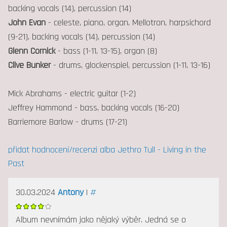
backing vocals (14), percussion (14)
John Evan
- celeste, piano, organ, Mellotron, harpsichord
(9-21), backing vocals (14), percussion (14)
Glenn Cornick
- bass (1-11, 13-15), organ (8)
Clive Bunker
- drums, glockenspiel, percussion (1-11, 13-16)
Mick Abrahams - electric guitar (1-2)
Jeffrey Hammond - bass, backing vocals (16-20)
Barriemore Barlow - drums (17-21)
přidat hodnocení/recenzi alba Jethro Tull - Living in the
Past
30.03.2024
Antony
|
#
Album nevnímám jako nějaký výběr. Jedná se o