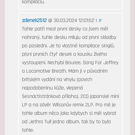
kompiláciu.
zdenek2512
@ 30.03.2024 12:01:52 |
#
Tohle patří mezi první desky co jsem měl
nahraný, tuhle desku miluju od první skladby
po poslední. Je to vlastně kompilace singlů,
písní prvních čtyř desek a kousku živého
vystoupení. Nechybí Bouree, Song For Jeffrey
a Locomotive Breath. Mám ji v původním
britském vydání na vinylu (povrch
napodobeninu kůže, vlepená
šesnáctistránková příloha), 2CD japonské mini
LP a na závěr Wilsonův remix 2LP. Pro mě je
tohle album něco jako kdybych si měl vybrat
od Jethro Tull jedno album, tak by to bylo
tohle.