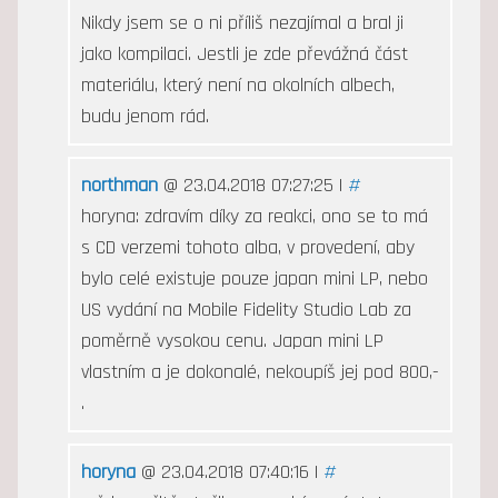
Nikdy jsem se o ni příliš nezajímal a bral ji
jako kompilaci. Jestli je zde převážná část
materiálu, který není na okolních albech,
budu jenom rád.
northman
@ 23.04.2018 07:27:25 |
#
horyna: zdravím díky za reakci, ono se to má
s CD verzemi tohoto alba, v provedení, aby
bylo celé existuje pouze japan mini LP, nebo
US vydání na Mobile Fidelity Studio Lab za
poměrně vysokou cenu. Japan mini LP
vlastním a je dokonalé, nekoupíš jej pod 800,-
.
horyna
@ 23.04.2018 07:40:16 |
#