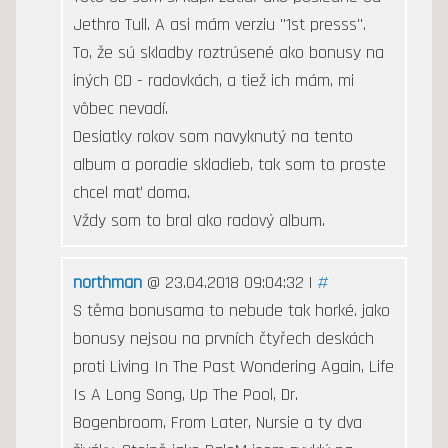
Jethro Tull. A asi mám verziu "1st presss".
To, že sú skladby roztrúsené ako bonusy na
iných CD - radovkách, a tiež ich mám, mi
vôbec nevadí.
Desiatky rokov som navyknutý na tento
album a poradie skladieb, tak som to proste
chcel mať doma.
Vždy som to bral ako radový album.
northman
@ 23.04.2018 09:04:32 |
#
S těma bonusama to nebude tak horké. jako
bonusy nejsou na prvních čtyřech deskách
proti Living In The Past Wondering Again, Life
Is A Long Song, Up The Pool, Dr.
Bogenbroom, From Later, Nursie a ty dva