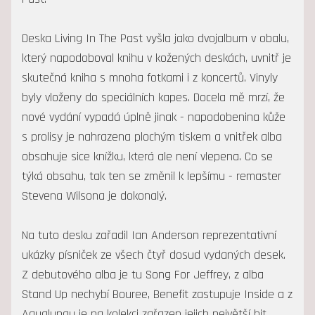
Deska Living In The Past vyšla jako dvojalbum v obalu,
který napodoboval knihu v kožených deskách, uvnitř je
skutečná kniha s mnoha fotkami i z koncertů. Vinyly
byly vloženy do speciálních kapes. Docela mě mrzí, že
nové vydání vypadá úplně jinak - napodobenina kůže
s prolisy je nahrazena plochým tiskem a vnitřek alba
obsahuje sice knížku, která ale není vlepena. Co se
týká obsahu, tak ten se změnil k lepšímu - remaster
Stevena Wilsona je dokonalý.
Na tuto desku zařadil Ian Anderson reprezentativní
ukázky písniček ze všech čtyř dosud vydaných desek.
Z debutového alba je tu Song For Jeffrey, z alba
Stand Up nechybí Bouree, Benefit zastupuje Inside a z
Aqualungu je na kolekci zařazen jejich největší hit