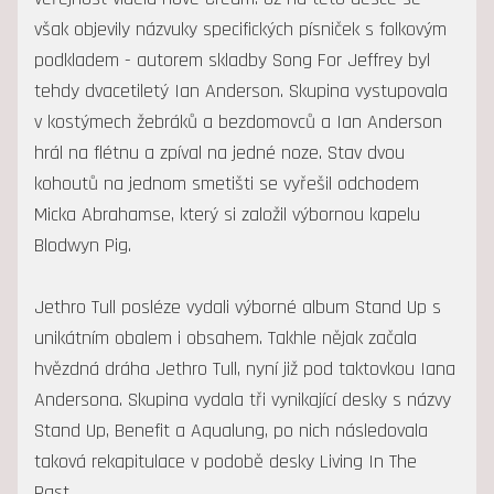
však objevily názvuky specifických písniček s folkovým
podkladem - autorem skladby Song For Jeffrey byl
tehdy dvacetiletý Ian Anderson. Skupina vystupovala
v kostýmech žebráků a bezdomovců a Ian Anderson
hrál na flétnu a zpíval na jedné noze. Stav dvou
kohoutů na jednom smetišti se vyřešil odchodem
Micka Abrahamse, který si založil výbornou kapelu
Blodwyn Pig.
Jethro Tull posléze vydali výborné album Stand Up s
unikátním obalem i obsahem. Takhle nějak začala
hvězdná dráha Jethro Tull, nyní již pod taktovkou Iana
Andersona. Skupina vydala tři vynikající desky s názvy
Stand Up, Benefit a Aqualung, po nich následovala
taková rekapitulace v podobě desky Living In The
Past.