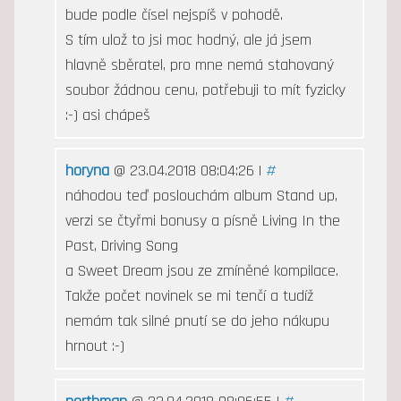
bude podle čísel nejspíš v pohodě.
S tím ulož to jsi moc hodný, ale já jsem
hlavně sběratel, pro mne nemá stahovaný
soubor žádnou cenu, potřebuji to mít fyzicky
:-) asi chápeš
horyna
@ 23.04.2018 08:04:26 |
#
náhodou teď poslouchám album Stand up,
verzi se čtyřmi bonusy a písně Living In the
Past, Driving Song
a Sweet Dream jsou ze zmíněné kompilace.
Takže počet novinek se mi tenčí a tudíž
nemám tak silné pnutí se do jeho nákupu
hrnout :-)