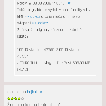
PaloM
@ 08.08.2008 14:06:13 |
#
Takže tu je, kto to vydal: Mobile Fidelity v lic.
EMI
>> odkaz
a tu je niečo o firme vo
wikipedii
>> odkaz
Zdá sa, že originály sú enormne drahé
(zlato?).
1.CD 13 skladieb 42'55", 2.CD 10 skladieb
45'35"
JETHRO TULL - Living In The Past 508,83 MB
(FLAC)
22.02.2008
hejkal
|
#
Žiadna reakcia na tento album?