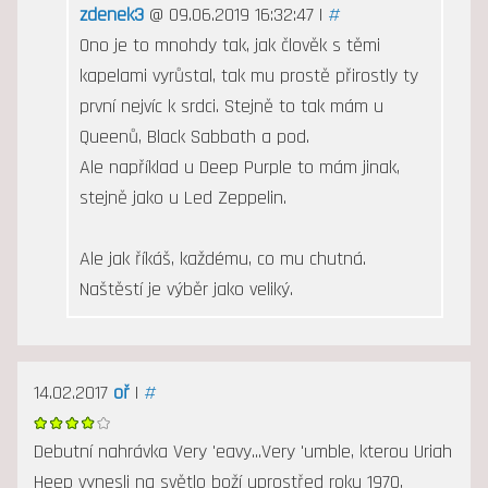
zdenek3
@ 09.06.2019 16:32:47 |
#
Ono je to mnohdy tak, jak člověk s těmi
kapelami vyrůstal, tak mu prostě přirostly ty
první nejvíc k srdci. Stejně to tak mám u
Queenů, Black Sabbath a pod.
Ale například u Deep Purple to mám jinak,
stejně jako u Led Zeppelin.
Ale jak říkáš, každému, co mu chutná.
Naštěstí je výběr jako veliký.
14.02.2017
oř
|
#
Debutní nahrávka Very 'eavy...Very 'umble, kterou Uriah
Heep vynesli na světlo boží uprostřed roku 1970,