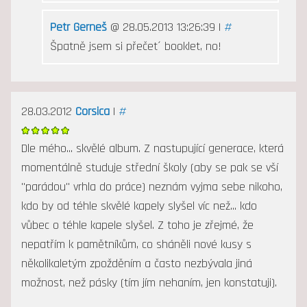
Petr Gerneš
@ 28.05.2013 13:26:39 |
#
Špatně jsem si přečet´ booklet, no!
28.03.2012
Corsica
|
#
Dle mého... skvělé album. Z nastupující generace, která
momentálně studuje střední školy (aby se pak se vší
"parádou" vrhla do práce) neznám vyjma sebe nikoho,
kdo by od téhle skvělé kapely slyšel víc než... kdo
vůbec o téhle kapele slyšel. Z toho je zřejmé, že
nepatřím k pamětníkům, co sháněli nové kusy s
několikaletým zpožděním a často nezbývala jiná
možnost, než pásky (tím jím nehaním, jen konstatuji).