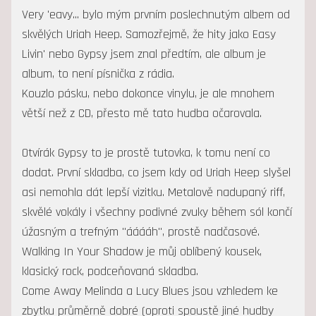
Very 'eavy... bylo mým prvním poslechnutým albem od
skvělých Uriah Heep. Samozřejmě, že hity jako Easy
Livin' nebo Gypsy jsem znal předtím, ale album je
album, to není písnička z rádia.
Kouzlo pásku, nebo dokonce vinylu, je ale mnohem
větší než z CD, přesto mě tato hudba očarovala.
Otvírák Gypsy to je prostě tutovka, k tomu není co
dodat. První skladba, co jsem kdy od Uriah Heep slyšel
asi nemohla dát lepší vizitku. Metalově nadupaný riff,
skvělé vokály i všechny podivné zvuky během sól končí
úžasným a trefným "ááááh", prostě nadčasové.
Walking In Your Shadow je můj oblíbený kousek,
klasický rock, podceňovaná skladba.
Come Away Melinda a Lucy Blues jsou vzhledem ke
zbytku průměrně dobré (oproti spoustě jiné hudby