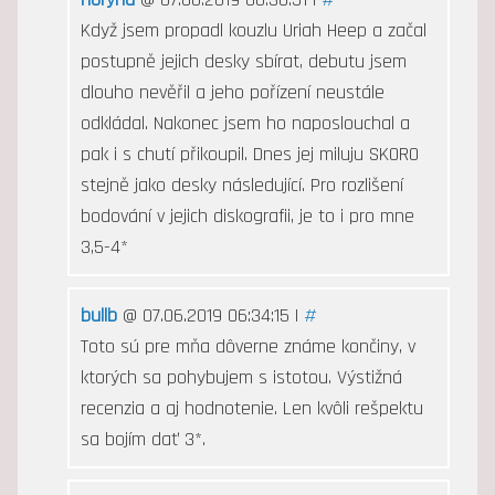
Když jsem propadl kouzlu Uriah Heep a začal
postupně jejich desky sbírat, debutu jsem
dlouho nevěřil a jeho pořízení neustále
odkládal. Nakonec jsem ho naposlouchal a
pak i s chutí přikoupil. Dnes jej miluju SKORO
stejně jako desky následující. Pro rozlišení
bodování v jejich diskografii, je to i pro mne
3,5-4*
bullb
@ 07.06.2019 06:34:15 |
#
Toto sú pre mňa dôverne známe končiny, v
ktorých sa pohybujem s istotou. Výstižná
recenzia a aj hodnotenie. Len kvôli rešpektu
sa bojím dať 3*.