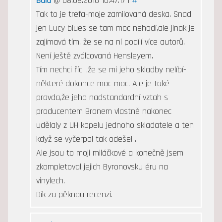
Balů
@ 08.08.2016 10:47:17 |
#
Tak to je trefa-moje zamilovaná deska. Snad
jen Lucy blues se tam moc nehodí,ale jinak je
zajímavá tím, že se na ní podílí více autorů.
Není ještě zválcovaná Hensleyem.
Tím nechci říci ,že se mi jeho skladby nelíbí-
některé dokonce moc moc. Ale je také
pravda,že jeho nadstandardní vztah s
producentem Bronem vlastně nakonec
udělaly z UH kapelu jednoho skladatele a ten
když se vyčerpal tak odešel .
Ale jsou to moji miláčkové a konečně jsem
zkompletoval jejich Byronovsku éru na
vinylech.
Dík za pěknou recenzi.