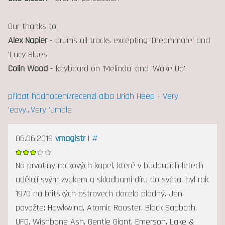
Our thanks to:
Alex Napier
- drums all tracks excepting 'Dreammare' and
'Lucy Blues'
Colin Wood
- keyboard on 'Melinda' and 'Wake Up'
přidat hodnocení/recenzi alba Uriah Heep - Very
'eavy...Very 'umble
06.06.2019
vmagistr
|
#
Na prvotiny rockových kapel, které v budoucích letech
udělají svým zvukem a skladbami díru do světa, byl rok
1970 na britských ostrovech docela plodný. Jen
považte: Hawkwind, Atomic Rooster, Black Sabbath,
UFO, Wishbone Ash, Gentle Giant, Emerson, Lake &