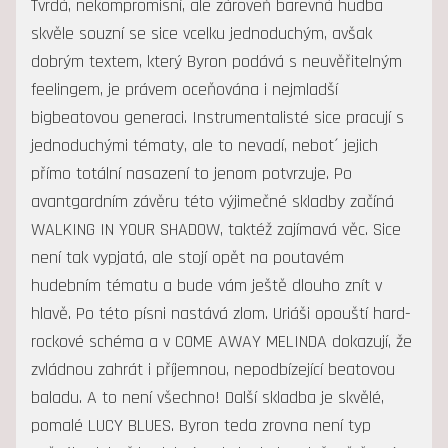
Tvrdá, nekompromisní, ale zároveň barevná hudba
skvěle souzní se sice vcelku jednoduchým, avšak
dobrým textem, který Byron podává s neuvěřitelným
feelingem, je právem oceňována i nejmladší
bigbeatovou generaci. Instrumentalisté sice pracují s
jednoduchými tématy, ale to nevadí, nebot´ jejich
přímo totální nasazení to jenom potvrzuje. Po
avantgardním závěru této výjimečné skladby začíná
WALKING IN YOUR SHADOW, taktéž zajímavá věc. Sice
není tak vypjatá, ale stojí opět na poutavém
hudebním tématu a bude vám ještě dlouho znít v
hlavě. Po této písni nastává zlom. Uriáši opouští hard-
rockové schéma a v COME AWAY MELINDA dokazují, že
zvládnou zahrát i příjemnou, nepodbízející beatovou
baladu. A to není všechno! Další skladba je skvělé,
pomalé LUCY BLUES. Byron teda zrovna není typ