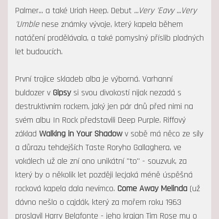
Palmer... a také Uriah Heep. Debut
...Very 'Eavy ...Very
'Umble
nese známky vývoje, který kapela během
natáčení prodělávala, a také pomyslný příslib plodných
let budoucích.
První trojice skladeb alba je výborná. Varhanní
buldozer v
Gipsy
si svou divokostí nijak nezadá s
destruktivním rockem, jaký jen pár dnů před nimi na
svém albu In Rock představili Deep Purple. Riffový
základ
Walking in Your Shadow
v sobě má něco ze síly
a důrazu tehdejších Taste Roryho Gallaghera, ve
vokálech už ale zní ono unikátní "to" - souzvuk, za
který by o několik let později lecjaká méně úspěšná
rocková kapela dala nevímco.
Come Away Melinda
(už
dávno nešlo o cajdák, který za mořem roku 1963
proslavil Harry Belafonte - jeho krajan Tim Rose mu o