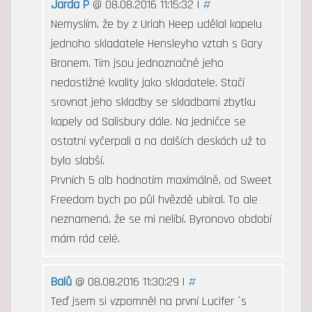
Jarda P
@ 08.08.2016 11:15:32 |
#
Nemyslím, že by z Uriah Heep udělal kapelu
jednoho skladatele Hensleyho vztah s Gary
Bronem. Tím jsou jednoznačně jeho
nedostižné kvality jako skladatele. Stačí
srovnat jeho skladby se skladbami zbytku
kapely od Salisbury dále. Na jedničce se
ostatní vyčerpali a na dalších deskách už to
bylo slabší.
Prvních 5 alb hodnotím maximálně, od Sweet
Freedom bych po půl hvězdě ubíral. To ale
neznamená, že se mi nelíbí. Byronovo období
mám rád celé.
Balů
@ 08.08.2016 11:30:29 |
#
Teď jsem si vzpomněl na první Lucifer ´s