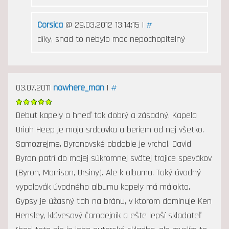
Corsica
@ 29.03.2012 13:14:15 |
#
díky, snad to nebylo moc nepochopitelný
03.07.2011
nowhere_man
|
#
Debut kapely a hneď tak dobrý a zásadný. Kapela
Uriah Heep je moja srdcovka a beriem od nej všetko.
Samozrejme, Byronovské obdobie je vrchol. David
Byron patrí do mojej súkromnej svätej trojice spevákov
(Byron, Morrison, Ursiny). Ale k albumu. Taký úvodný
vypalovák úvodného albumu kapely má málokto.
Gypsy je úžasný ťah na bránu, v ktorom dominuje Ken
Hensley, klávesový čarodejník a ešte lepší skladateľ