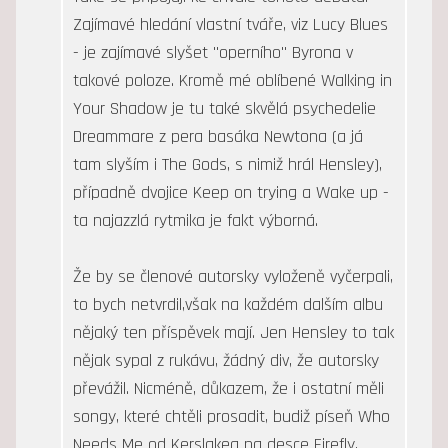
Zajímavé hledání vlastní tváře, viz Lucy Blues
- je zajímavé slyšet "operního" Byrona v
takové poloze. Kromě mé oblíbené Walking in
Your Shadow je tu také skvělá psychedelie
Dreammare z pera basáka Newtona (a já
tam slyším i The Gods, s nimiž hrál Hensley),
případně dvojice Keep on trying a Wake up -
ta najazzlá rytmika je fakt výborná.
Že by se členové autorsky vyloženě vyčerpali,
to bych netvrdil,však na každém dalším albu
nějaký ten příspěvek mají. Jen Hensley to tak
nějak sypal z rukávu, žádný div, že autorsky
převážil. Nicméně, důkazem, že i ostatní měli
songy, které chtěli prosadit, budiž píseň Who
Needs Me od Kerslakea na desce Firefly,