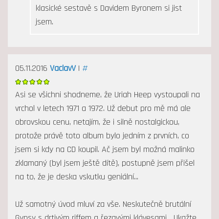
klasické sestavě s Davidem Byronem si jist
jsem.
05.11.2016
VaclavV
|
#
Asi se všichni shodneme, že Uriah Heep vystoupali na
vrchol v letech 1971 a 1972. Už debut pro mě má ale
obrovskou cenu, netajím, že i silně nostalgickou,
protože právě toto album bylo jedním z prvních, co
jsem si kdy na CD koupil. Ač jsem byl možná malinko
zklamaný (byl jsem ještě dítě), postupně jsem přišel
na to, že je deska vskutku geniální...
Už samotný úvod mluví za vše. Neskutečně brutální
Gypsy s drtivým riffem a řezavými klávesami... Ukažte