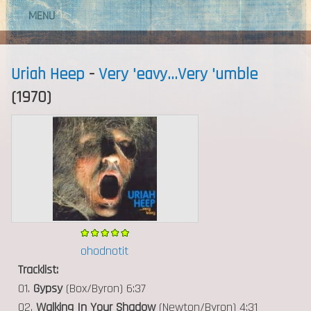
MENU
Uriah Heep
-
Very 'eavy...Very 'umble
(1970)
ohodnotit
Tracklist:
01.
Gypsy
(Box/Byron) 6:37
02.
Walking In Your Shadow
(Newton/Byron) 4:31