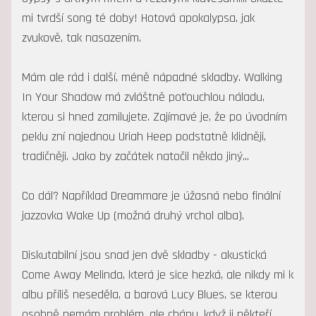
mi tvrdší song té doby! Hotová apokalypsa, jak
zvukově, tak nasazením.
Mám ale rád i další, méně nápadné skladby. Walking
In Your Shadow má zvláštně poťouchlou náladu,
kterou si hned zamilujete. Zajímavé je, že po úvodním
peklu zní najednou Uriah Heep podstatně klidněji,
tradičněji. Jako by začátek natočil někdo jiný...
Co dál? Například Dreammare je úžasná nebo finální
jazzovka Wake Up (možná druhý vrchol alba).
Diskutabilní jsou snad jen dvě skladby - akustická
Come Away Melinda, která je sice hezká, ale nikdy mi k
albu příliš neseděla, a barová Lucy Blues, se kterou
osobně nemám problém, ale chápu, když ji někteří