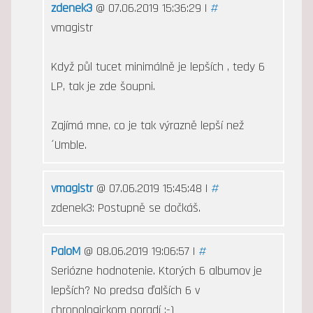
zdenek3
@ 07.06.2019 15:36:29 |
#
vmagistr
Když půl tucet minimálně je lepších , tedy 6
LP, tak je zde šoupni.
Zajímá mne, co je tak výrazně lepší než
´Umble.
vmagistr
@ 07.06.2019 15:45:48 |
#
zdenek3: Postupně se dočkáš.
PaloM
@ 08.06.2019 19:06:57 |
#
Seriózne hodnotenie. Ktorých 6 albumov je
lepších? No predsa ďalších 6 v
chronologickom poradí :-)