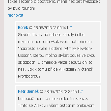
Takže sečteno a podtrženo, méně než pět hvězdiček
by bylo rouhání.
reagovat
Borek
@ 28.05.2013 12:00:14 |
#
Slovům chvály na adresu kapely i alba
rozumím, nechápu však vypíchnutí přínosu
"naprosto skvěle sladěné rytmiky Newton-
Olsson", kterou možno slyšet pouze ve dvou
skladbách (u americké verze debutu ani to
ne)... Jak k tomu přijde Al Napier? A čtenáři
Progboardu?
Petr Gerneš
@ 28.05.2013 13:26:16 |
#
No, budiž, není to moje nejlepší recenze.
Tímto se Alexovi i všem ostatním omlouvám.