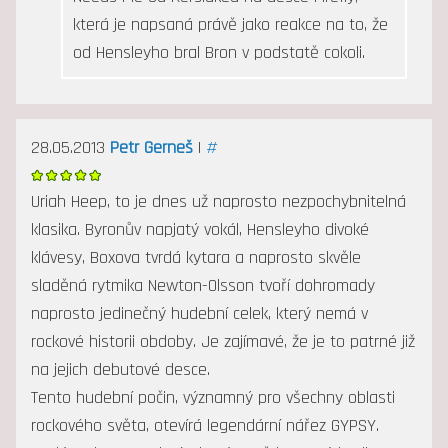
která je napsaná právě jako reakce na to, že
od Hensleyho bral Bron v podstatě cokoli.
28.05.2013
Petr Gerneš
|
#
Uriah Heep, to je dnes už naprosto nezpochybnitelná
klasika. Byronův napjatý vokál, Hensleyho divoké
klávesy, Boxova tvrdá kytara a naprosto skvěle
sladěná rytmika Newton-Olsson tvoří dohromady
naprosto jedinečný hudební celek, který nemá v
rockové historii obdoby. Je zajímavé, že je to patrné již
na jejich debutové desce.
Tento hudební počin, významný pro všechny oblasti
rockového světa, otevírá legendární nářez GYPSY.