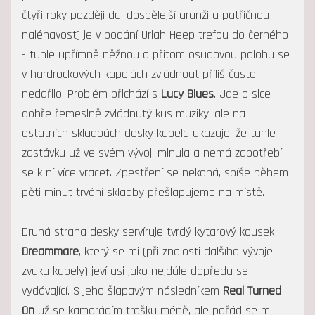
čtyři roky později dal dospělejší aranži a patřičnou
naléhavost) je v podání Uriah Heep trefou do černého
- tuhle upřímně něžnou a přitom osudovou polohu se
v hardrockových kapelách zvládnout příliš často
nedařilo. Problém přichází s
Lucy Blues
. Jde o sice
dobře řemeslně zvládnutý kus muziky, ale na
ostatních skladbách desky kapela ukazuje, že tuhle
zastávku už ve svém vývoji minula a nemá zapotřebí
se k ní více vracet. Zpestření se nekoná, spíše během
pěti minut trvání skladby přešlapujeme na místě.
Druhá strana desky servíruje tvrdý kytarový kousek
Dreammare
, který se mi (při znalosti dalšího vývoje
zvuku kapely) jeví asi jako nejdále dopředu se
vydávající. S jeho šlapavým následníkem
Real Turned
On
už se kamarádím trošku méně, ale pořád se mi