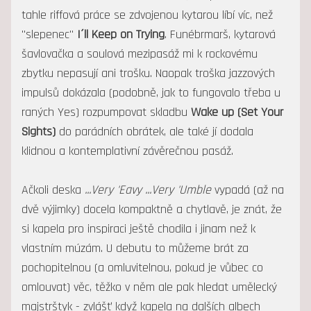
tahle riffová práce se zdvojenou kytarou líbí víc, než
"slepenec"
I´ll Keep on Trying
. Funébrmarš, kytarová
šavlovačka a soulová mezipasáž mi k rockovému
zbytku nepasují ani trošku. Naopak troška jazzových
impulsů dokázala (podobně, jak to fungovalo třeba u
raných Yes) rozpumpovat skladbu
Wake up (Set Your
Sights)
do parádních obrátek, ale také jí dodala
klidnou a kontemplativní závěrečnou pasáž.
Ačkoli deska
...Very 'Eavy ...Very 'Umble
vypadá (až na
dvě výjimky) docela kompaktně a chytlavě, je znát, že
si kapela pro inspiraci ještě chodila i jinam než k
vlastním múzám. U debutu to můžeme brát za
pochopitelnou (a omluvitelnou, pokud je vůbec co
omlouvat) věc, těžko v něm ale pak hledat umělecký
majstrštyk - zvlášť když kapela na dalších albech