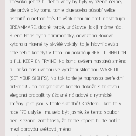
zpěváka, jehož hudební vody by byly vyloženě černé,
ale právě díky tomu tahle bluesovka působí velice
osobitě a netradičně. To však není nic proti následující
DREAMMARE, dobré, tvrdé, uriášovce, jak ji máme rádi.
Šílené Hensleyho hammondky, odvázaná Boxova
kytara a hlavně ty skvělé vokály, to je hlavní devíza
celé téhle kapely! V této linii pokračují REAL TURNED ON
a I´LL KEEP ON TRYING. Na konci ovšem nastává změna
a Uriášci nás uvedou ve vytržení skladbou WAKE UP
(SET YOUR SIGHTS). No tak tohle je naprosto perfektní
art-rock! Jen progrocková kapela dokáže s takovou
elegancí propojit ty úžasné náladové a rytmické
změny, jaké jsou v téhle skladbě! Každému, kdo to v
roce ´70 uslyšel, muselo být jasné, že tento soubor
není sezónní záležitostí, že tahle kapela bude patřit
mezi opravdu světová jména.