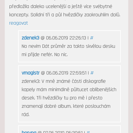
předložila daleko ucelenější a ještě více svébytné
koncepty. Solidní tři a půl hvězdičky zaokrouhlím dolů.
reagovat
zdenek3
@ 06.06.2019 22:26:13 |
#
No nevím Dát průměr za takto skvělou desku
mi přijde nefér. No nic.
vmagistr
@ 06.06.2019 22:59:51 |
#
zdenek3: V mně známé části diskografie
kapely mám minimálně půltucet oblíbenějších
desek. Tři hvězdičky tu pro mě i přesto
znamenají dobré album, které poslouchám
rád.
horyna
@ 07.06.2019 06:30:51 |
#