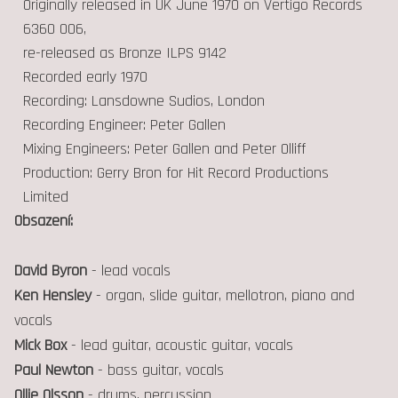
Originally released in UK June 1970 on Vertigo Records
6360 006,
re-released as Bronze ILPS 9142
Recorded early 1970
Recording: Lansdowne Sudios, London
Recording Engineer: Peter Gallen
Mixing Engineers: Peter Gallen and Peter Olliff
Production: Gerry Bron for Hit Record Productions
Limited
Obsazení:
David Byron
- lead vocals
Ken Hensley
- organ, slide guitar, mellotron, piano and
vocals
Mick Box
- lead guitar, acoustic guitar, vocals
Paul Newton
- bass guitar, vocals
Ollie Olsson
- drums, percussion