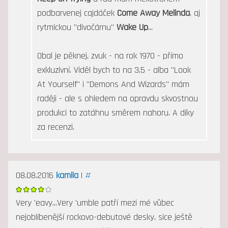
podbarvenej cajdáček
Come Away Melinda
, aj
rytmickou "divočárnu"
Wake Up
...
Obal je pěknej, zvuk - na rok 1970 - přímo
exkluzivní. Viděl bych to na 3,5 - alba "Look
At Yourself" i "Demons And Wizards" mám
raději - ale s ohledem na opravdu skvostnou
produkci to zatáhnu směrem nahoru. A díky
za recenzi.
08.08.2016
kamila
|
#
Very 'eavy...Very 'umble patří mezi mé vůbec
nejoblíbenější rockovo-debutové desky, sice ještě