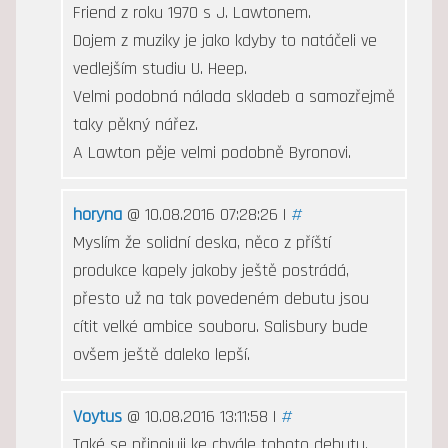
Friend z roku 1970 s J. Lawtonem.
Dojem z muziky je jako kdyby to natáčeli ve
vedlejším studiu U. Heep.
Velmi podobná nálada skladeb a samozřejmě
taky pěkný nářez.
A Lawton pěje velmi podobně Byronovi.
horyna
@ 10.08.2016 07:28:26 |
#
Myslím že solidní deska, něco z příští
produkce kapely jakoby ještě postrádá,
přesto už na tak povedeném debutu jsou
cítit velké ambice souboru. Salisbury bude
ovšem ještě daleko lepší.
Voytus
@ 10.08.2016 13:11:58 |
#
Také se připojuji ke chvále tohoto debutu.