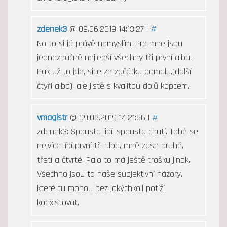
zdenek3
@ 09.06.2019 14:13:27 |
#
No to si já právě nemyslím. Pro mne jsou
jednoznačně nejlepší všechny tři první alba.
Pak už to jde, sice ze začátku pomalu,(další
čtyři alba), ale jistě s kvalitou dolů kopcem.
vmagistr
@ 09.06.2019 14:21:56 |
#
zdenek3: Spousta lidí, spousta chutí. Tobě se
nejvíce líbí první tři alba, mně zase druhé,
třetí a čtvrté, Palo to má ještě trošku jinak.
Všechno jsou to naše subjektivní názory,
které tu mohou bez jakýchkoli potíží
koexistovat.