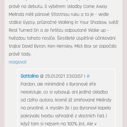
právě na debutu. S výběrem skladby Come Away
Melinda měli pánové šťastnou ruku a ta je - vedle
stálice Gypsy, průzračné Walking in Your Shadow, svěží
Real Turned On a ze řetězu odpoutané Wake up -
hvězdou tohoto nosiče. Šestileté úspěšné účinkování
trojice David Byron, Ken Hensley, Mick Box se započalo
právě tady.
reagovat
Gattolino
@ 25.01.2021 23:03:57 |
#
Pardon, ale minimálně v Byronově éře
neexistuje, co si vybavuji, ani jediná skladba
od cizího autora, kromě již zmiňované Melindy
na prvotině. A myslím že i po Byronovi kapela
pokrývala tvorbu výhradně z vlastních řad, i
když tam si nejsem na 100% jist. Ale v