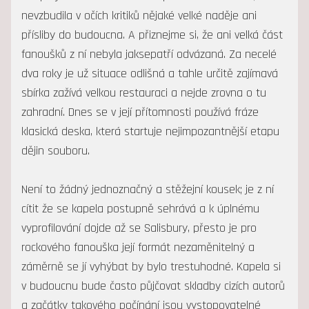
nevzbudila v očích kritiků nějaké velké naděje ani
přísliby do budoucna. A přiznejme si, že ani velká část
fanoušků z ní nebyla jaksepatří odvázaná. Za necelé
dva roky je už situace odlišná a tahle určitě zajímavá
sbírka zažívá velkou restauraci a nejde zrovna o tu
zahradní. Dnes se v její přítomnosti používá fráze
klasická deska, která startuje nejimpozantnější etapu
dějin souboru.
Není to žádný jednoznačný a stěžejní kousek; je z ní
cítit že se kapela postupně sehrává a k úplnému
vyprofilování dojde až se Salisbury, přesto je pro
rockového fanouška její formát nezaměnitelný a
záměrně se jí vyhýbat by bylo trestuhodné. Kapela si
v budoucnu bude často půjčovat skladby cizích autorů
a začátky takového počínání jsou vystopovatelné