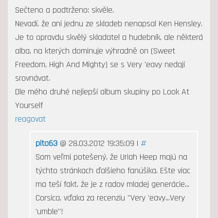
Sečteno a podtrženo: skvěle.
Nevadí, že ani jednu ze skladeb nenapsal Ken Hensley.
Je to opravdu skvělý skladatel a hudebník, ale některá
alba, na kterých dominuje výhradně on (Sweet
Freedom, High And Mighty) se s Very 'eavy nedají
srovnávat.
Dle mého druhé nejlepší album skupiny po Look At
Yourself
reagovat
pito63
@ 28.03.2012 19:35:09 |
#
Som veľmi potešený, že Uriah Heep majú na
týchto stránkach ďalšieho fanúšika. Ešte viac
ma teší fakt, že je z radov mladej generácie...
Corsica, vďaka za recenziu "Very 'eavy...Very
'umble"!