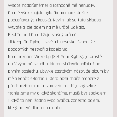
vysoce nadprůměrné) a rozhodně mě nenudily.
Co mě však zaujalo bylo Dreammare, další z
podceňovaných kousků. Nevím, jak se tato skladba
vytvářela, ale dojem na mě určitě udělala.
Real Turned On udržuje slušný průměr.
I'll Keep On Trying - skvělá bluesovka, škoda, že
podobných nestvořila kapela víc.
No a nakonec Wake Up (Set Your Sights), je prostě
další výborná skladba, kterou si člověk oblíbí už po
prvním poslechu. Obvykle zastávám názor, že album by
mělo končit skladbou, která posluchače probere z
předchozích minut a zároveň mu dá jasný vzkaz
"tohle jsme my a když skončíme, musíš být spokojen"
I když to není žádná vypalovačka, zanechá dojem,
který potrvá dlouho a dlouho.