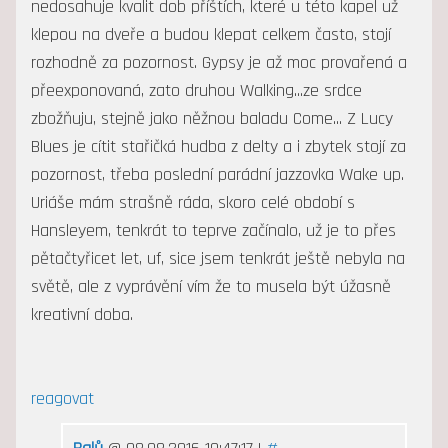
nedosahuje kvalit dob příštích, které u této kapel už
klepou na dveře a budou klepat celkem často, stojí
rozhodně za pozornost. Gypsy je až moc provařená a
přeexponovaná, zato druhou Walking...ze srdce
zbožňuju, stejně jako něžnou baladu Come... Z Lucy
Blues je cítit stařičká hudba z delty a i zbytek stojí za
pozornost, třeba poslední parádní jazzovka Wake up.
Uriáše mám strašně ráda, skoro celé období s
Hansleyem, tenkrát to teprve začínalo, už je to přes
pětačtyřicet let, uf, sice jsem tenkrát ještě nebyla na
světě, ale z vyprávění vím že to musela být úžasně
kreativní doba.
reagovat