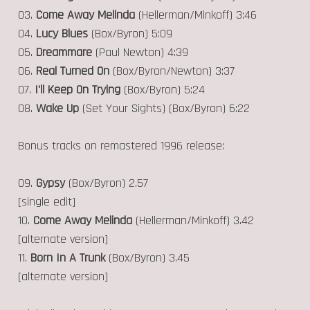
03.
Come Away Melinda
(Hellerman/Minkoff) 3:46
04.
Lucy Blues
(Box/Byron) 5:09
05.
Dreammare
(Paul Newton) 4:39
06.
Real Turned On
(Box/Byron/Newton) 3:37
07.
I'll Keep On Trying
(Box/Byron) 5:24
08.
Wake Up
(Set Your Sights) (Box/Byron) 6:22
Bonus tracks on remastered 1996 release:
09.
Gypsy
(Box/Byron) 2.57
[single edit]
10.
Come Away Melinda
(Hellerman/Minkoff) 3.42
[alternate version]
11.
Born In A Trunk
(Box/Byron) 3.45
[alternate version]