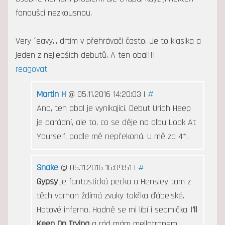
fanoušci nezkousnou.
Very ´eavy... drtím v přehrávači často. Je to klasika a
jeden z nejlepších debutů. A ten obal!!!
reagovat
Martin H
@ 05.11.2016 14:20:03 |
#
Ano, ten obal je vynikající. Debut Uriah Heep
je parádní, ale to, co se děje na albu Look At
Yourself, podle mě nepřekoná. U mě za 4*.
Snake
@ 05.11.2016 16:09:51 |
#
Gypsy
je fantastická pecka a Hensley tam z
těch varhan ždímá zvuky takřka ďábelské.
Hotové inferno. Hodně se mi líbí i sedmička
I'll
Keep On Trying
a rád mám mellotronem