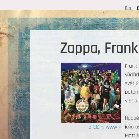
Zappa, Frank
Frank 
vůdčíc
svět 2
potome
v San 
Hudbě 
jako o
oficiální www «
Matt M