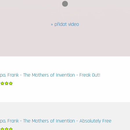
Slide number 0.
Current Slide
» přidat video
pa, Frank - The Mothers of Invention - Freak Out!
pa, Frank - The Mothers of Invention - Absolutely Free