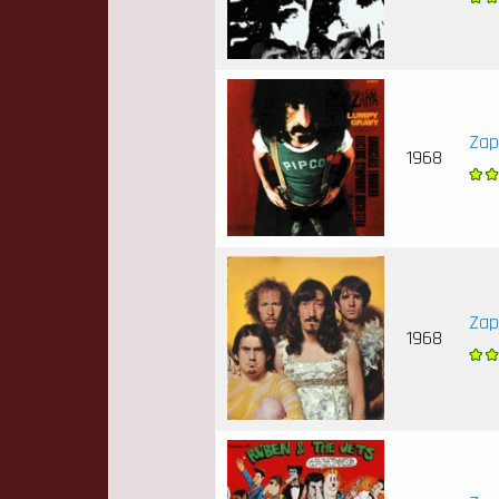
Zap
1968
Zap
1968