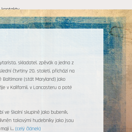
kontakty
arista, skladatel, zpěvák a jedna z
ní čtvrtiny 20. století, přichází na
 Baltimore (stát Maryland) jako
e v Kalifornii, v Lancasteru a poté
í ve školní skupině jako bubeník,
vlivněn takovými hudebníky jako jsou
mají i
...
(celý článek)