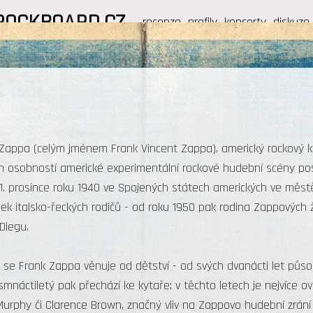
ROCKBOARD.CZ
recenze
profily
koncerty
diskuze
Zappa (celým jménem Frank Vincent Zappa), americký rockový kyt
h osobností americké experimentální rockové hudební scény posled
1. prosince roku 1940 ve Spojených státech amerických ve městě
k italsko-řeckých rodičů - od roku 1950 pak rodina Zappových žij
Diegu.
se Frank Zappa věnuje od dětství - od svých dvanácti let působ
smnáctiletý pak přechází ke kytaře: v těchto letech je nejvíce o
urphy či Clarence Brown, značný vliv na Zappovo hudební zrání 