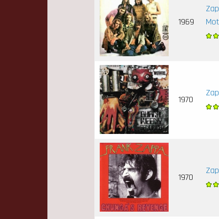
Zap
1969
Mot
Zap
1970
Zap
1970